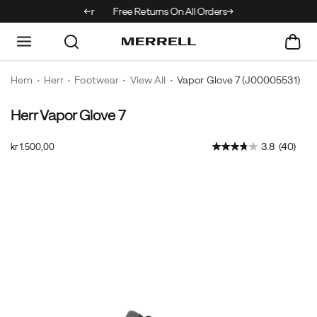
Off Your First Order
Free Returns On All Orders
Hem
Herr
Footwear
View All
Vapor Glove 7
(J00005531)
Herr Vapor Glove 7
InStock
3.8
(40)
kr 1.500,00
SEK
1.500,00
150000