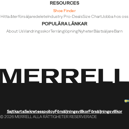
RESOURCES
Shoe Finder
Hitta återförsäljare
delete
Industry Pro-Deals
Size Chart
Jobba hos oss
POPULÄRA LÄNKAR
About Us
Vandringsskor
Terränglöpning
Nyheter
Bästsäljare
Barn
Sajtkarta
Sekretesspolicy
Försäljningsvillkor
Försäljningsvillkor
© 2026 MERRELL ALLA RÄTTIGHETER RESERVERADE