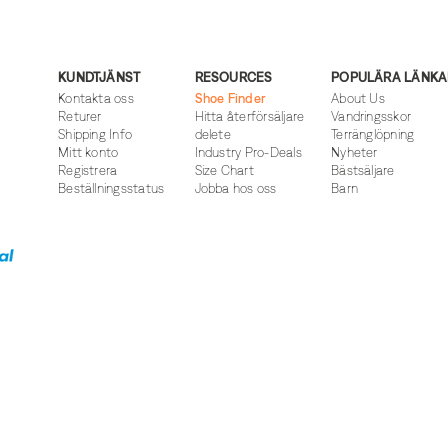
KUNDTJÄNST
RESOURCES
POPULÄRA LÄNKA
Kontakta oss
Shoe Finder
About Us
Returer
Hitta återförsäljare
Vandringsskor
Shipping Info
delete
Terränglöpning
Mitt konto
Industry Pro-Deals
Nyheter
Registrera
Size Chart
Bästsäljare
Beställningsstatus
Jobba hos oss
Barn