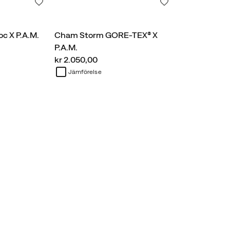
Önskelista
Önskelista
c X P.A.M.
Cham Storm GORE-TEX® X
P.A.M.
price
kr 2.050,00
Jämförelse