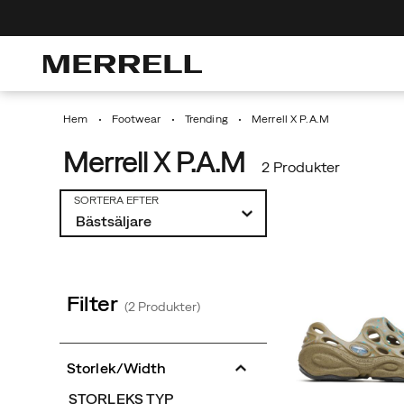
Discover T
Hem
Footwear
Trending
Merrell X P.A.M
Merrell X P.A.M
2 Produkter
Utvalt
SORTERA EFTER
Merrell
X
P.A.M
Filter
(2 Produkter)
Storlek/Width
STORLEKS TYP