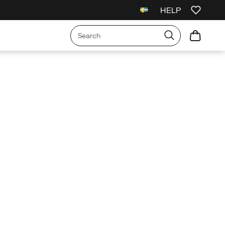
HELP
l Orders