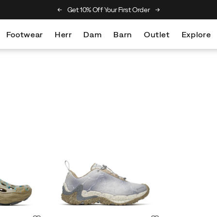
he Merrell Hiking Club
Get 10% Off Your First Order
Free Returns On Al
Footwear
Herr
Dam
Barn
Outlet
Explore