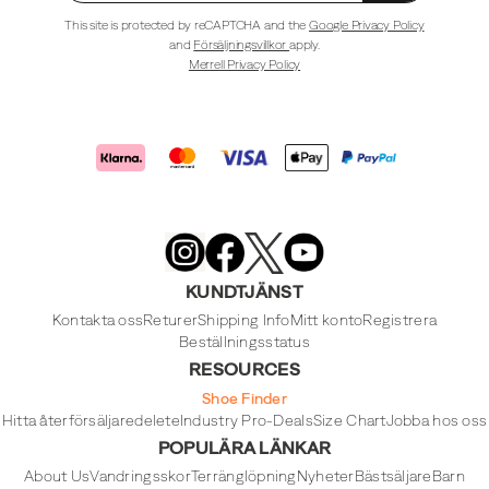
This site is protected by reCAPTCHA and the
Google Privacy Policy
and
Försäljningsvillkor
apply.
Merrell Privacy Policy
Merrell
Footwear
on
X
Merrell
Merrell
Merrell
Footwear
Footwear
Footwear
KUNDTJÄNST
on
on
on
Instagram
YouTube
Facebook
Kontakta oss
Returer
Shipping Info
Mitt konto
Registrera
Beställningsstatus
RESOURCES
Shoe Finder
Hitta återförsäljare
delete
Industry Pro-Deals
Size Chart
Jobba hos oss
POPULÄRA LÄNKAR
About Us
Vandringsskor
Terränglöpning
Nyheter
Bästsäljare
Barn