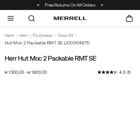
Off Your First Order
Free Returns On All Orders
Hem
Herr
Footwear
View All
Hut Moc 2 Packable RMT SE
(J00004971)
Herr Hut Moc 2 Packable RMT SE
4.3
(3)
kr 1.300,00 - kr 1.400,00
2026-
2027-
SEK
1.300,00
130000
InStock
08-
08-
08T04:30:27.439Z
08T04:30:27.439Z