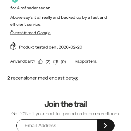
Sidfotlänkar
Join the trail
Get 10% off your next full-priced order on merrell.com.