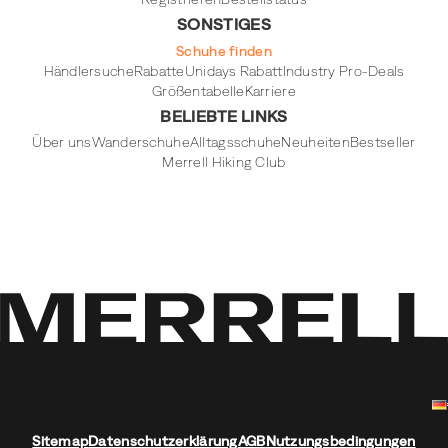
SONSTIGES
Schuhe finden
Händlersuche
Rabatte
Unidays Rabatt
Industry Pro-Deals
Größentabelle
Karriere
BELIEBTE LINKS
Über uns
Wanderschuhe
Alltagsschuhe
Neuheiten
Bestseller
Merrell Hiking Club
Sitemap
Datenschutzerklärung
AGB
Nutzungsbedingungen