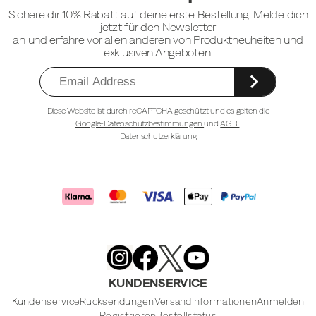
Sichere dir 10% Rabatt auf deine erste Bestellung. Melde dich
jetzt für den Newsletter
an und erfahre vor allen anderen von Produktneuheiten und
exklusiven Angeboten.
Diese Website ist durch reCAPTCHA geschützt und es gelten die
Google-Datenschutzbestimmungen
und
AGB
.
Datenschutzerklärung
Merrell
Footwear
on
X
Merrell
Merrell
Merrell
Footwear
Footwear
Footwear
KUNDENSERVICE
on
on
on
Instagram
YouTube
Facebook
Kundenservice
Rücksendungen
Versandinformationen
Anmelden
Registrieren
Bestellstatus