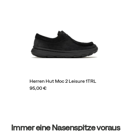
Herren Hut Moc 2 Leisure 1TRL
95,00 €
Fußzeilen-
Links
Immer eine Nasenspitze voraus