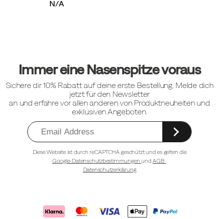
N/A
Fußzeilen-
Links
Immer eine Nasenspitze voraus
Sichere dir 10% Rabatt auf deine erste Bestellung. Melde dich
jetzt für den Newsletter
an und erfahre vor allen anderen von Produktneuheiten und
exklusiven Angeboten.
Diese Website ist durch reCAPTCHA geschützt und es gelten die
Google-Datenschutzbestimmungen
und
AGB
.
Datenschutzerklärung