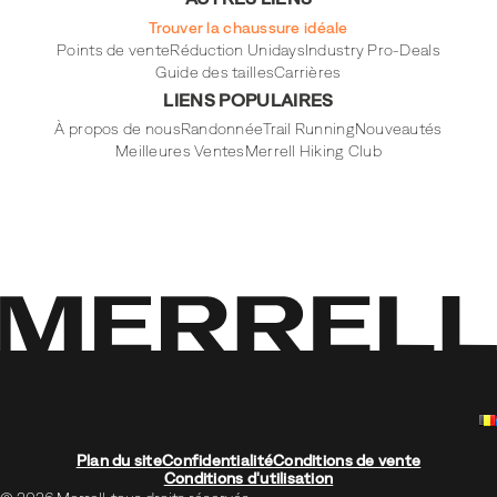
Trouver la chaussure idéale
Points de vente
Réduction Unidays
Industry Pro-Deals
Guide des tailles
Carrières
LIENS POPULAIRES
À propos de nous
Randonnée
Trail Running
Nouveautés
Meilleures Ventes
Merrell Hiking Club
Plan du site
Confidentialité
Conditions de vente
Conditions d'utilisation