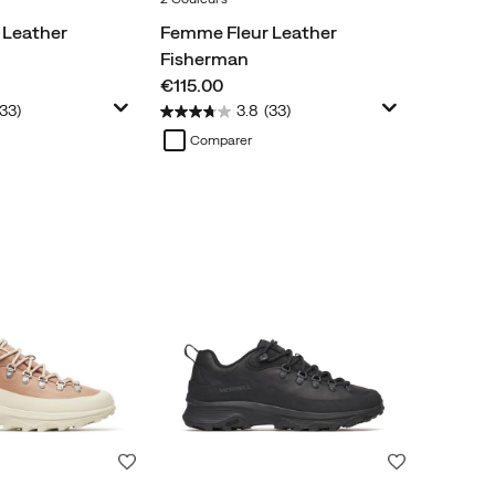
 Leather
Femme Fleur Leather
Fisherman
price
€115.00
(33)
3.8
(33)
Comparer
Liste de souhaits
Liste de souh