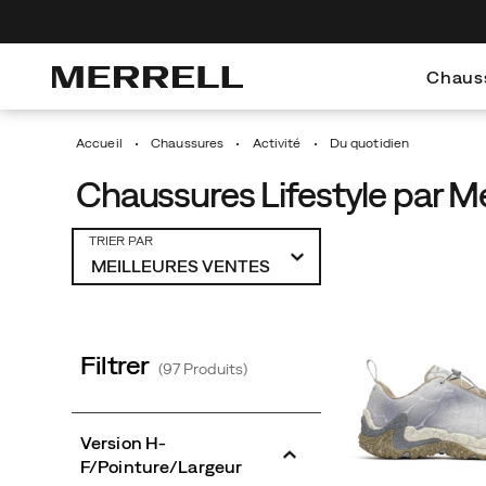
Chaus
Accueil
Chaussures
Activité
Du quotidien
Chaussures Lifestyle par Me
Du
TRIER PAR
quotidien
intégré
Filtrer
(97 Produits)
Version H-
F/Pointure/Largeur