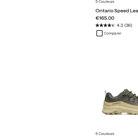
5 Couleurs
Ontario Speed Lea
price
€165.00
4.3
(36)
Comparer
5 Couleurs