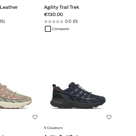
Leather
Agility Trail Trek
price
€130.00
(15)
0.0
(0)
Comparer
Liste de souhaits
Liste de souh
5 Couleurs