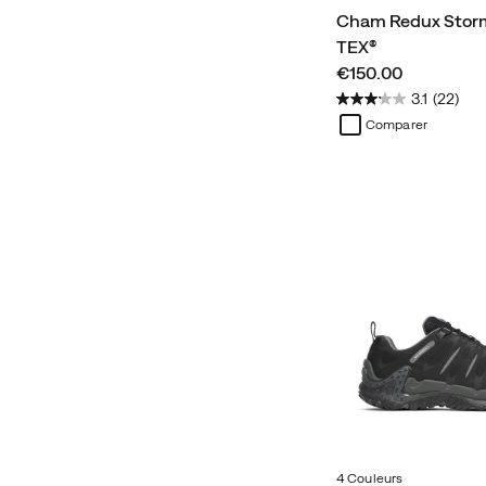
Cham Redux Stor
TEX®
price
€150.00
3.1
(22)
Comparer
4 Couleurs