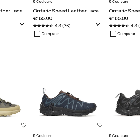
5 Couleurs
5 Couleurs
ther Lace
Ontario Speed Leather Lace
Ontario Spee
price
price
€165.00
€165.00
4.3
(36)
4.3
Comparer
Comparer
Liste de souhaits
Liste de souhaits
5 Couleurs
5 Couleurs