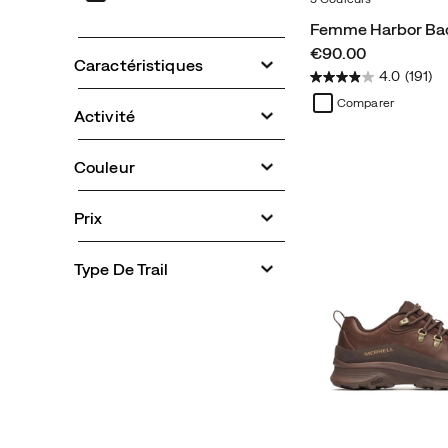
Femme Harbor Ba
price
€90.00
Caractéristiques
4.0
(191)
Comparer
Activité
Couleur
Prix
Type De Trail