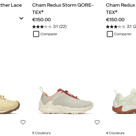
ther Lace
Cham Redux Storm GORE-
Cham Redux
TEX®
TEX®
price
price
€150.00
€150.00
3.1
(22)
3.1
(
Comparer
Comparer
Liste de souhaits
Liste de souhaits
5 Couleurs
4 Couleurs