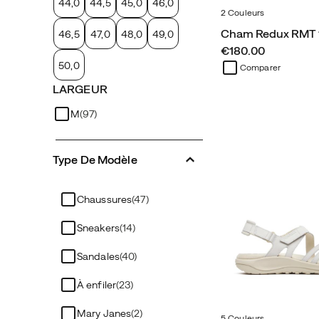
44,0
44,5
45,0
46,0
2 Couleurs
Cham Redux RMT 
46,5
47,0
48,0
49,0
price
€180.00
50,0
Comparer
LARGEUR
M
(97)
Type De Modèle
Chaussures
(47)
Sneakers
(14)
Sandales
(40)
À enfiler
(23)
Mary Janes
(2)
5 Couleurs