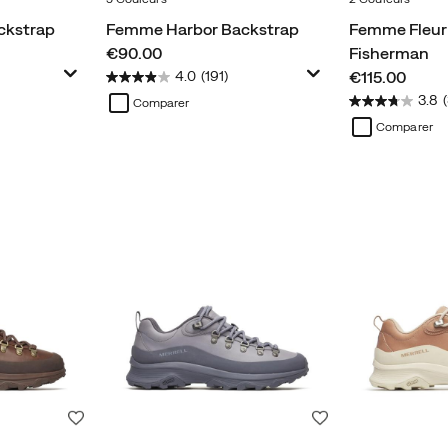
ckstrap
Femme Harbor Backstrap
Femme Fleur
price
€90.00
Fisherman
price
€115.00
4.0
(191)
3.8
Comparer
Comparer
Liste de souhaits
Liste de souhaits