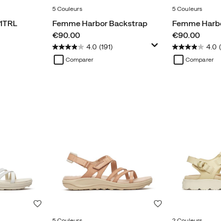
5 Couleurs
5 Couleurs
1TRL
Femme Harbor Backstrap
Femme Harbo
price
price
€90.00
€90.00
4.0
(191)
4.0
Comparer
Comparer
Liste de souhaits
Liste de souhaits
5 Couleurs
2 Couleurs