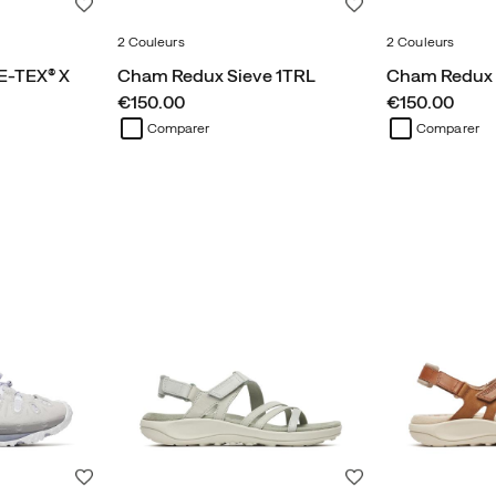
Liste de souhaits
Liste de souhaits
2 Couleurs
2 Couleurs
-TEX® X
Cham Redux Sieve 1TRL
Cham Redux 
price
price
€150.00
€150.00
Comparer
Comparer
Liste de souhaits
Liste de souhaits