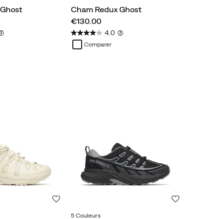
 Ghost
Cham Redux Ghost
price
€130.00
3)
4.0
(3)
Comparer
Liste de souhaits
Liste de souh
5 Couleurs