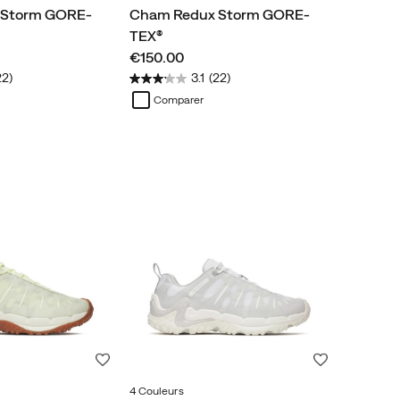
 Storm GORE-
Cham Redux Storm GORE-
TEX®
price
€150.00
22)
3.1
(22)
Comparer
Liste de souhaits
Liste de souh
4 Couleurs