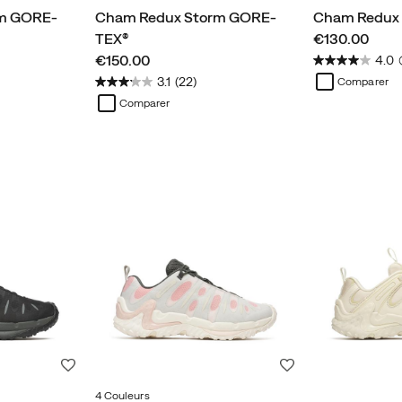
m GORE-
Cham Redux Storm GORE-
Cham Redux
price
TEX®
€130.00
price
€150.00
4.0
(
3.1
(22)
Comparer
Comparer
Liste de souhaits
Liste de souhaits
4 Couleurs