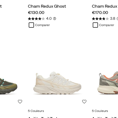
t
Cham Redux Ghost
Cham Redux 
price
price
€130.00
€170.00
4.0
(3)
3.8
Comparer
Comparer
Liste de souhaits
Liste de souhaits
5 Couleurs
5 Couleurs