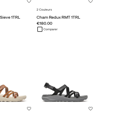
Liste de souhaits
Liste de souh
2 Couleurs
Sieve 1TRL
Cham Redux RMT 1TRL
price
€180.00
Comparer
Liste de souhaits
Liste de souh