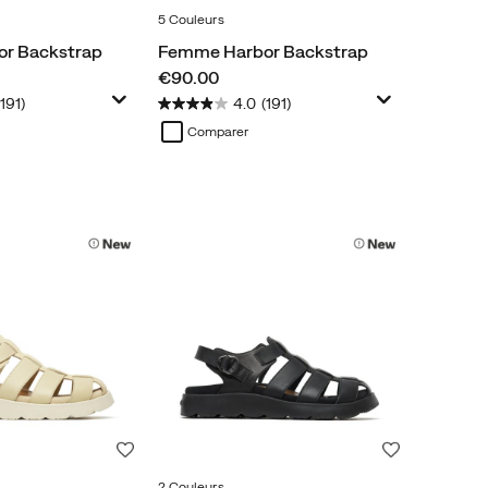
5 Couleurs
r Backstrap
Femme Harbor Backstrap
price
€90.00
(191)
4.0
(191)
Comparer
Liste de souhaits
Liste de souh
2 Couleurs