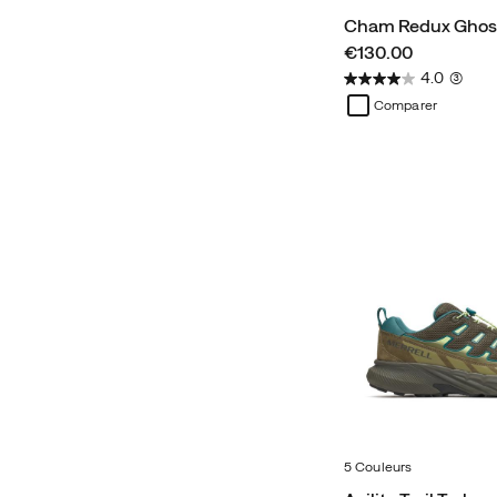
Cham Redux Ghos
price
€130.00
4.0
(3)
Comparer
5 Couleurs