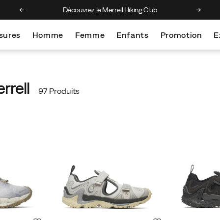
Découvrez le Merrell Hiking Club
Obtenez
sures
Homme
Femme
Enfants
Promotion
E
rrell
97 Produits