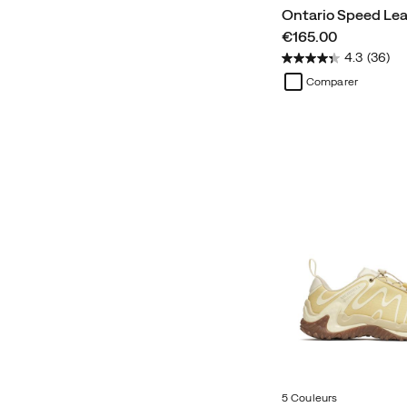
Ontario Speed Lea
price
€165.00
4.3
(36)
Comparer
5 Couleurs