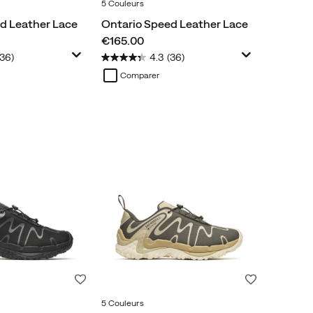
5 Couleurs
d Leather Lace
Ontario Speed Leather Lace
price
€165.00
(36)
4.3
(36)
Comparer
Liste de souhaits
Liste de souh
5 Couleurs