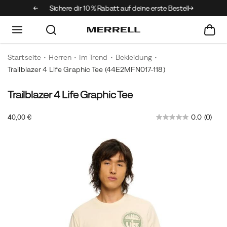
 Club
Sichere dir 10 % Rabatt auf deine erste Bestellung
Startseite
Herren
Im Trend
Bekleidung
Trailblazer 4 Life Graphic Tee
(44E2MFN017-118)
Trailblazer 4 Life Graphic Tee
Ein
https://www.merrell.com/DE/de_DE/trailblazer-
T-
4-
InStock
0.0
(0)
40,00 €
Shirt
life-
EUR
40,00
4000
mit
graphic-
Images
Grafik
tee/60955U.html
aus
Stretch-
Baumwolle
mit
klassischer
Passform