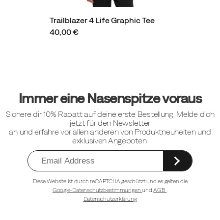
Trailblazer 4 Life Graphic Tee
40,00 €
Fußzeilen-
Links
Immer eine Nasenspitze voraus
Sichere dir 10% Rabatt auf deine erste Bestellung. Melde dich
jetzt für den Newsletter
an und erfahre vor allen anderen von Produktneuheiten und
exklusiven Angeboten.
Diese Website ist durch reCAPTCHA geschützt und es gelten die
Google-Datenschutzbestimmungen
und
AGB
.
Datenschutzerklärung