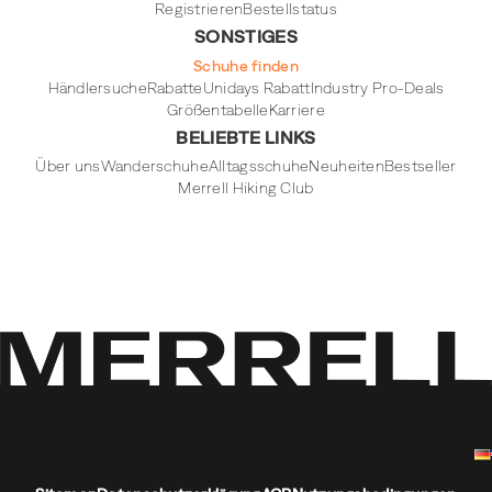
Registrieren
Bestellstatus
SONSTIGES
Schuhe finden
Händlersuche
Rabatte
Unidays Rabatt
Industry Pro-Deals
Größentabelle
Karriere
BELIEBTE LINKS
Über uns
Wanderschuhe
Alltagsschuhe
Neuheiten
Bestseller
Merrell Hiking Club