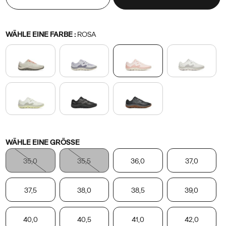
durch
eine
dünne
Variations
WÄHLE EINE FARBE
:
ROSA
Schicht
von
Merrells
äußerst
effizientem
FloatPro™-
Schaum,
die
für
Variations
WÄHLE EINE GRÖSSE
dauerhaften
35,0
35,5
36,0
37,0
Tragekomfort
sorgt,
FLEXconnect™-
37,5
38,0
38,5
39,0
Technologie,
die
40,0
40,5
41,0
42,0
den