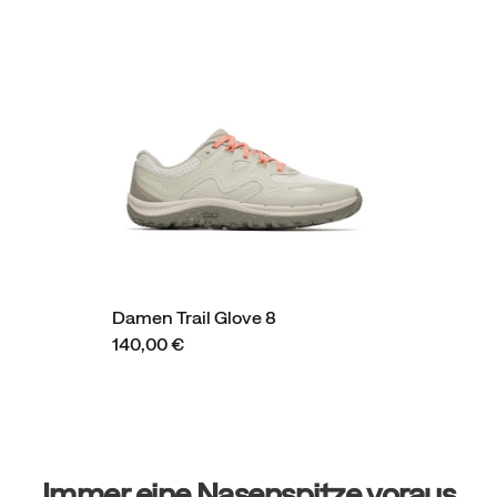
Damen Trail Glove 8
140,00 €
Fußzeilen-
Links
Immer eine Nasenspitze voraus