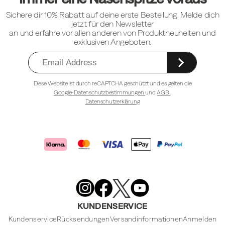
Sichere dir 10% Rabatt auf deine erste Bestellung. Melde dich
jetzt für den Newsletter
an und erfahre vor allen anderen von Produktneuheiten und
exklusiven Angeboten.
Diese Website ist durch reCAPTCHA geschützt und es gelten die
Google-Datenschutzbestimmungen
und
AGB
.
Datenschutzerklärung
Merrell
Footwear
on
X
Merrell
Merrell
Merrell
Footwear
Footwear
Footwear
KUNDENSERVICE
on
on
on
Instagram
YouTube
Facebook
Kundenservice
Rücksendungen
Versandinformationen
Anmelden