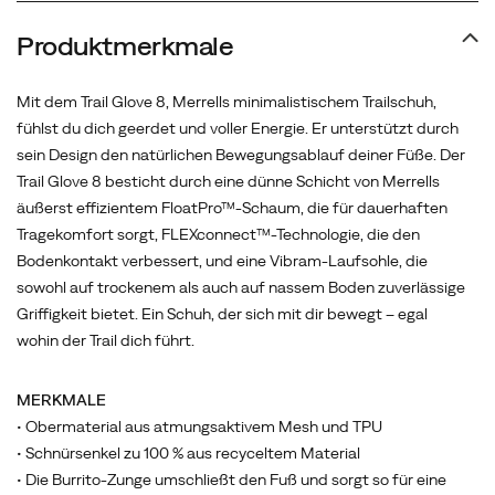
Ein
Schuh,
Produktmerkmale
der
sich
Mit dem Trail Glove 8, Merrells minimalistischem Trailschuh,
mit
fühlst du dich geerdet und voller Energie. Er unterstützt durch
dir
sein Design den natürlichen Bewegungsablauf deiner Füße. Der
bewegt
Trail Glove 8 besticht durch eine dünne Schicht von Merrells
–
äußerst effizientem FloatPro™-Schaum, die für dauerhaften
egal
Tragekomfort sorgt, FLEXconnect™-Technologie, die den
wohin
Bodenkontakt verbessert, und eine Vibram-Laufsohle, die
der
sowohl auf trockenem als auch auf nassem Boden zuverlässige
Trail
Griffigkeit bietet. Ein Schuh, der sich mit dir bewegt – egal
dich
wohin der Trail dich führt.
führt.
MERKMALE
• Obermaterial aus atmungsaktivem Mesh und TPU
• Schnürsenkel zu 100 % aus recyceltem Material
• Die Burrito-Zunge umschließt den Fuß und sorgt so für eine