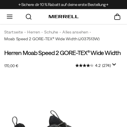
 Club
Sichere dir 10 % Rabatt auf deine erste Bestellung
Startseite
Herren
Schuhe
Alles ansehen
Moab Speed 2 GORE-TEX® Wide Width
(J037513W)
Herren Moab Speed 2 GORE-TEX® Wide Width
Der
https://www.merrell.com/DE/de_DE/moab-
Moab
speed-
4.2
(274)
InStock
Speed
2-
170,00 €
EUR
170,00
17000
2
gore-
Images
GTX
tex-
ist
wide-
das
width/59179M.html
jüngste
Modell
der
Marke