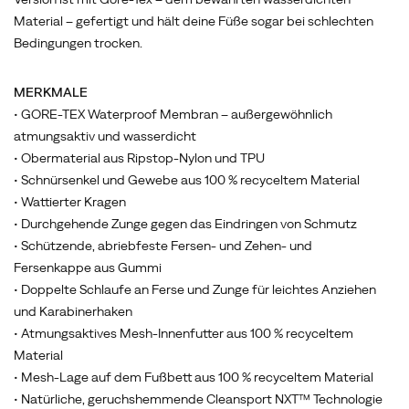
haben
Material – gefertigt und hält deine Füße sogar bei schlechten
viel
Bedingungen trocken.
von
den
MERKMALE
Bestsellern
• GORE-TEX Waterproof Membran – außergewöhnlich
aus
atmungsaktiv und wasserdicht
unserem
• Obermaterial aus Ripstop-Nylon und TPU
Merrell
• Schnürsenkel und Gewebe aus 100 % recyceltem Material
Testlabor
• Wattierter Kragen
hinzugelernt.
• Durchgehende Zunge gegen das Eindringen von Schmutz
Unter
• Schützende, abriebfeste Fersen- und Zehen- und
dem
Fersenkappe aus Gummi
Fuß
• Doppelte Schlaufe an Ferse und Zunge für leichtes Anziehen
sitzen
und Karabinerhaken
eine
• Atmungsaktives Mesh-Innenfutter aus 100 % recyceltem
sichere
Material
Fersenkappe
• Mesh-Lage auf dem Fußbett aus 100 % recyceltem Material
und
• Natürliche, geruchshemmende Cleansport NXT™ Technologie
eine