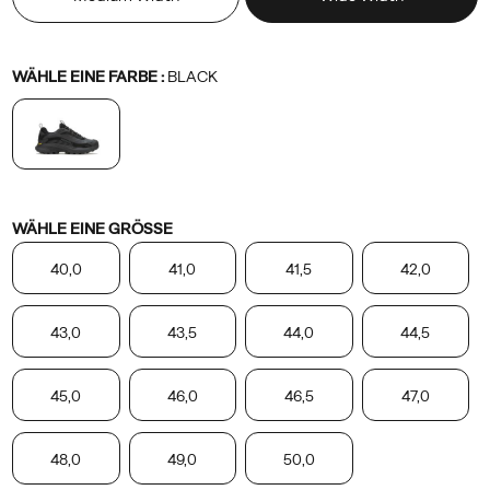
mit
den
neusten
Variations
WÄHLE EINE FARBE
:
BLACK
weltweiten
Wandersport-
Innovationen.
Die
speziell
Variations
für
WÄHLE EINE GRÖSSE
Merrell
40,0
41,0
41,5
42,0
entworfene
Vibram
TC5+
43,0
43,5
44,0
44,5
Gummisohle
mit
45,0
46,0
46,5
47,0
komplett
neuem
Design
48,0
49,0
50,0
und