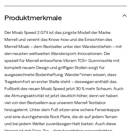
Fußbett
des
neuen
Produktmerkmale
Moab
Speed
Der Moab Speed 2 GTX ist das jüngste Modell der Marke
jetzt
Merrell und vereint das Know-how und die Einsichten des
30
Merrell Moab – dem Bestseller unter den Wanderstiefeln – mit
%
den neusten weltweiten Wandersport-Innovationen. Die
mehr
speziell für Merrell entworfene Vibram TC5+ Gummisohle mit
Schaum.
komplett neuem Design und griffigen Stollen sorgt für
Auch
ausgezeichnete Bodenhaftung. Wander*innen wissen, dass
die
Tragekomfort an erster Stelle steht – deswegen enthält das
Atmungsaktivität
Fußbett des neuen Moab Speed jetzt 30 % mehr Schaum. Auch
ist
die Atmungsaktivität ist jetzt deutlich höher, denn wir haben
jetzt
viel von den Bestsellern aus unserem Merrell Testlabor
deutlich
hinzugelernt. Unter dem Fuß sitzen eine sichere Fersenkappe
höher,
und eine durchgehende Rock Plate, die dir auf jedem Terrain
denn
und bei jedem Wetter zuverlässigen Halt bieten. Auch diese
wir
Version ist mit Gore-Tex – dem bewährten wasserdichten