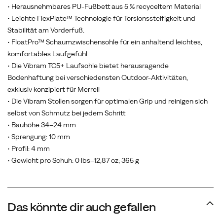
• Herausnehmbares PU-Fußbett aus 5 % recyceltem Material
durchgehende
• Leichte FlexPlate™ Technologie für Torsionssteifigkeit und
Rock
Stabilität am Vorderfuß.
Plate,
• FloatPro™ Schaumzwischensohle für ein anhaltend leichtes,
die
komfortables Laufgefühl
dir
• Die Vibram TC5+ Laufsohle bietet herausragende
auf
Bodenhaftung bei verschiedensten Outdoor-Aktivitäten,
jedem
exklusiv konzipiert für Merrell
Terrain
• Die Vibram Stollen sorgen für optimalen Grip und reinigen sich
und
selbst von Schmutz bei jedem Schritt
bei
• Bauhöhe 34–24 mm
jedem
• Sprengung: 10 mm
Wetter
• Profil: 4 mm
zuverlässigen
• Gewicht pro Schuh: 0 lbs–12,87 oz; 365 g
Halt
bieten.
Auch
diese
Das könnte dir auch gefallen
Version