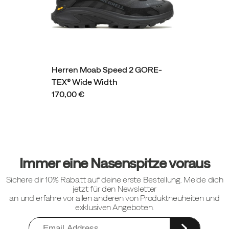
Herren Moab Speed 2 GORE-
TEX® Wide Width
170,00 €
Fußzeilen-
Links
Immer eine Nasenspitze voraus
Sichere dir 10% Rabatt auf deine erste Bestellung. Melde dich
jetzt für den Newsletter
an und erfahre vor allen anderen von Produktneuheiten und
exklusiven Angeboten.