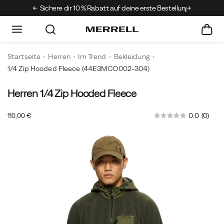
 Club
Sichere dir 10 % Rabatt auf deine erste Bestellung
Startseite
Herren
Im Trend
Bekleidung
1/4 Zip Hooded Fleece
(44E3MCO002-304)
Herren 1/4 Zip Hooded Fleece
Ein
https://www.merrell.com/DE/de_DE/1-
leichtes
4-
OutOfStock
0.0
(0)
110,00 €
Modell
zip-
EUR
110,00
11000
für
hooded-
Images
Lagenlooks
fleece/60944M.html
bei
kühleren
Temperaturen.
Aus
weichem
Mikrofleece