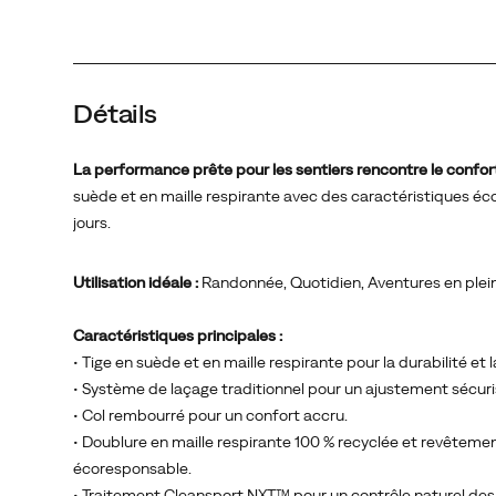
écologiques,
offrant
une
performance
Détails
adaptée
aux
sentiers
La performance prête pour les sentiers rencontre le confor
et
suède et en maille respirante avec des caractéristiques éc
un
jours.
confort
de
Utilisation idéale :
Randonnée, Quotidien, Aventures en plein
tous
les
Caractéristiques principales :
jours.
• Tige en suède et en maille respirante pour la durabilité et l
• Système de laçage traditionnel pour un ajustement sécuri
• Col rembourré pour un confort accru.
• Doublure en maille respirante 100 % recyclée et revêteme
écoresponsable.
• Traitement Cleansport NXT™ pour un contrôle naturel des