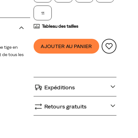
11
Tableau des tailles
Product
false
Add
AJOUTER AU PANIER
e tige en
Actions
to
 de tous les
cart
options
Expéditions
Retours gratuits
Promotions