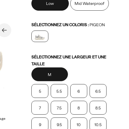
Low
Mid Waterproof
Variations
SÉLECTIONNEZ UN COLORIS
:
PIGEON
Variations
SÉLECTIONNEZ UNE LARGEUR ET UNE
TAILLE
M
5
5.5
6
6.5
7
7.5
8
8.5
mage
9
9.5
10
10.5