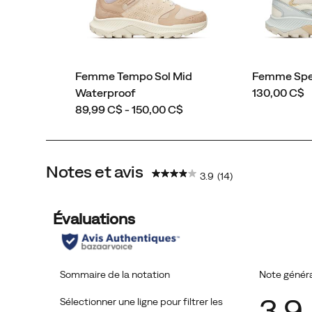
Femme Tempo Sol Mid
Femme Spee
price
Waterproof
130,00 C$
price
89,99 C$ - 150,00 C$
Notes et avis
3.9
(14)