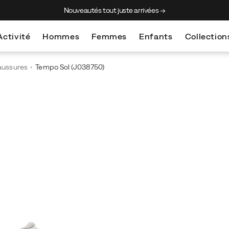
Nouveautés tout juste arrivées →
Activité
Hommes
Femmes
Enfants
Collection
aussures
Tempo Sol
(J038750)