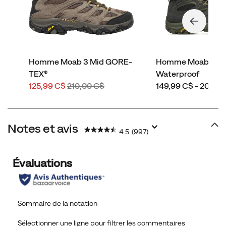
Homme Moab 3 Mid GORE-
Homme Moab 3 M
TEX®
Waterproof
Prix
Prix
price
125,99 C$
210,00 C$
149,99 C$ - 200,0
soldé
de
départ
Notes et avis
4.5
(997)