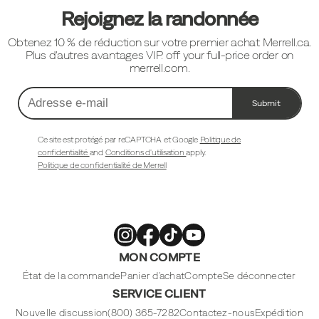
pied
Rejoignez la randonnée
de
Obtenez 10 % de réduction sur votre premier achat Merrell.ca.
page
Plus d'autres avantages VIP. off your full-price order on
merrell.com.
Submit
Adresse
e-
mail
Ce site est protégé par reCAPTCHA et Google
Politique de
confidentialité
and
Conditions d'utilisation
apply.
Politique de confidentialité de Merrell
Merrell
Merrell
Merrell
Merrell
MON COMPTE
Footwear
Footwear
Footwear
Footwear
sur
sur
sur
sur
Instagram
Facebook
Tiktok
Youtube
État de la commande
Panier d'achat
Compte
Se déconnecter
SERVICE CLIENT
Nouvelle discussion
(800) 365-7282
Contactez-nous
Expédition