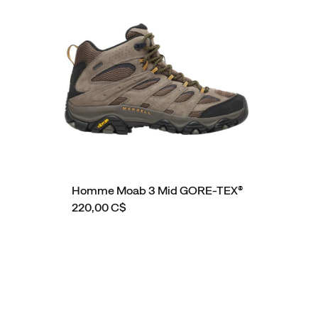
Homme Moab 3 Mid GORE-TEX®
220,00 C$
Liens
vers
le