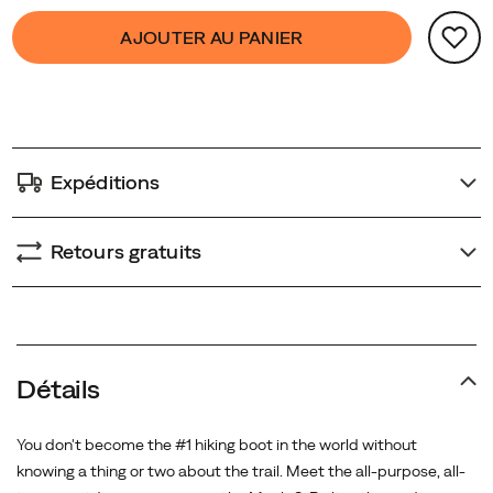
Product
and
false
Add
AJOUTER AU PANIER
Actions
breathability.
to
No,
cart
it’s
options
not
just
another
Expéditions
hiking
boot.
Retours gratuits
It’s
the
next
Promotions
generation
of
Détails
the
legendary
Moab.
You don't become the #1 hiking boot in the world without
knowing a thing or two about the trail. Meet the all-purpose, all-