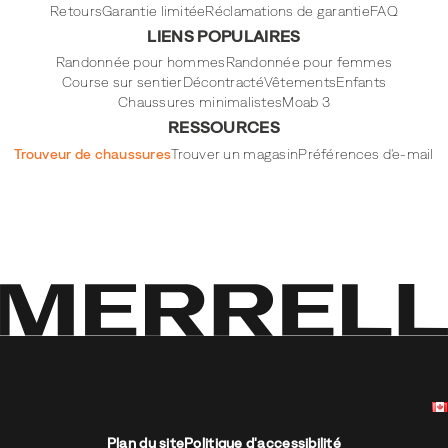
Retours
Garantie limitée
Réclamations de garantie
FAQ
LIENS POPULAIRES
Randonnée pour hommes
Randonnée pour femmes
Course sur sentier
Décontracté
Vêtements
Enfants
Chaussures minimalistes
Moab 3
RESSOURCES
Trouveur de chaussures
Trouver un magasin
Préférences d'e-mail
Plan du site
Politique d'accessibilité