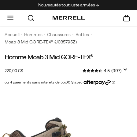
Nouveautés tout juste arrivées →
Accueil
Hommes
Chaussures
Bottes
Moab 3 Mid GORE-TEX®
(J035795Z)
Homme Moab 3 Mid GORE-TEX®
You
https://www.merrell.com/CA/fr_CA/moab-
don't
3-
InStock
4.5
(997)
220,00 C$
become
mid-
CAD
220,00
22000
the
gore-
#1
tex/52469M.html
Images
hiking
boot
in
the
world
without