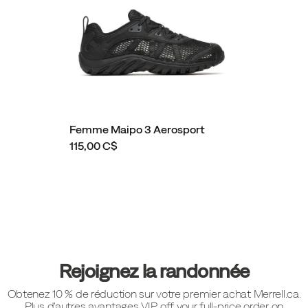
Femme Maipo 3 Aerosport
115,00 C$
Liens
vers
le
pied
Rejoignez la randonnée
de
Obtenez 10 % de réduction sur votre premier achat Merrell.ca.
page
Plus d'autres avantages VIP. off your full-price order on