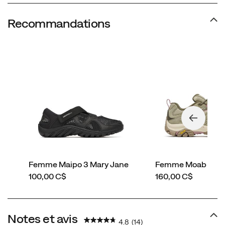
Recommandations
Femme Maipo 3 Mary Jane
Femme Moab 3
price
price
100,00 C$
160,00 C$
Notes et avis
4.8
(14)