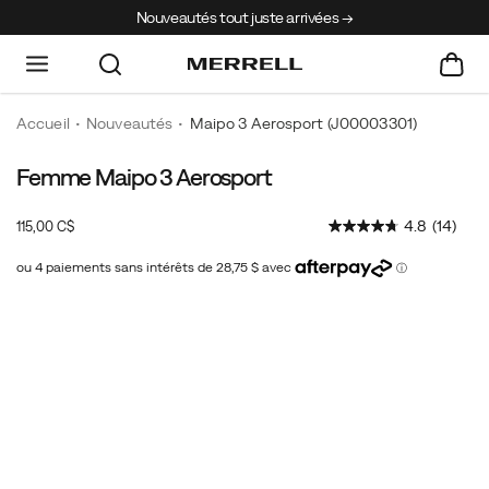
Nouveautés tout juste arrivées →
Accueil
Nouveautés
Maipo 3 Aerosport
(J00003301)
Femme Maipo 3 Aerosport
Unlock
https://www.merrell.com/CA/fr_CA/maipo-
your
3-
InStock
4.8
(14)
115,00 C$
adventures
aerosport/60951W.html
CAD
115,00
11500
with
the
Images
ventilated
Maipo
3
Aerosport.
This
versatile
shoe