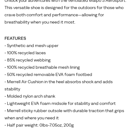
Unlock your adventures with the ventilated Maipo 3 Aerosport.
This versatile shoe is designed for the outdoors for those who
crave both comfort and performance—allowing for
breathability when you need it most.
FEATURES
• Synthetic and mesh upper
• 100% recycled laces
• 85% recycled webbing
• 100% recycled breathable mesh lining
• 50% recycled removable EVA foam footbed
• Merrell Air Cushion in the heel absorbs shock and adds
stability
• Molded nylon arch shank
• Lightweight EVA foam midsole for stability and comfort
• Merrell sticky rubber outsole with durable traction that grips
when and where you need it
• Half pair weight: 0lbs-7.05oz, 200g