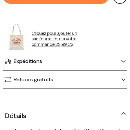
Actions
to
cart
options
Expéditions
Retours gratuits
Promotions
Détails