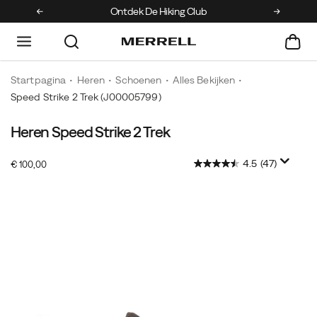
Ontdek De Hiking Club
Kr
Startpagina
Heren
Schoenen
Alles Bekijken
Speed Strike 2 Trek
(J00005799)
Heren Speed Strike 2 Trek
De
https://www.merrell.com/BE/nl_BE/speed-
Speed
strike-
4.5
(47)
InStock
Strike
2-
€ 100,00
EUR
100,00
10000
2
trek/60255M.html
Images
Trek
brengt
de
Speed
Strike-
franchise
een