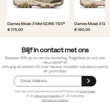
Dames Moab 3 Mid GORE-TEX®
Dames Moab 3 GO
price
price
€ 175,00
€ 160,00
Footer-
links
Blijf in contact met ons
Bespaar 10% op jou eerste bestelling. Registreer je voor ons
nieuwsbrief en
ontvang als eerste info over nieuwe modellen, exlusieve events
en promoties
Deze site wordt beschermd door reCAPTCHA en het
privacybeleid
en de
Verkoopvoorwaarden
zijn van toepassing
Gebruiksvoorwaarden