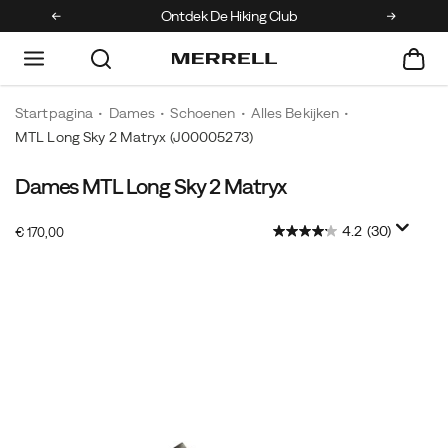
Ontdek De Hiking Club
Kr
Startpagina
Dames
Schoenen
Alles Bekijken
MTL Long Sky 2 Matryx
(J00005273)
Dames MTL Long Sky 2 Matryx
4.2
(30)
OutOfStock
€ 170,00
EUR
170,00
17000