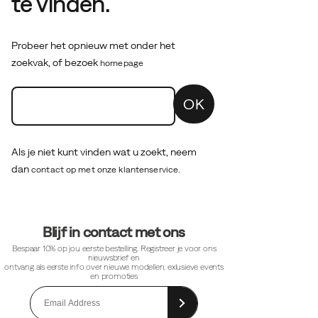
te vinden.
Probeer het opnieuw met onder het
zoekvak, of bezoek
homepage
OK
Als je niet kunt vinden wat u zoekt, neem
dan
contact op met onze klantenservice.
Footer-
Blijf in contact met ons
links
Bespaar 10% op jou eerste bestelling. Registreer je voor ons
nieuwsbrief en
ontvang als eerste info over nieuwe modellen, exlusieve events
en promoties