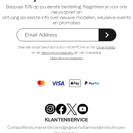
Bespaar 10% op jou eerste bestelling. Registreer je voor ons
nieuwsbrief en
ontvang als eerste info over nieuwe modellen, exlusieve events
en promoties
Deze site wordt beschermd door reCAPTCHA en het
privacybeleid
en de
Verkoopvoorwaarden
zijn van toepassing
Gebruiksvoorwaarden
Merrell
Footwear
on
X
Merrell
Merrell
Merrell
Footwear
Footwear
Footwear
KLANTENSERVICE
on
on
on
Instagram
YouTube
Facebook
Contact
Retourneren
Verzendgegevens
Aanmelden
Inschrijven