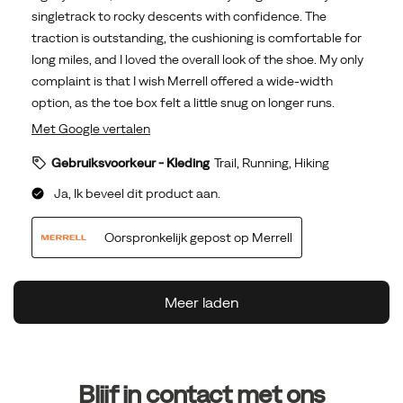
Footer-
links
Blijf in contact met ons