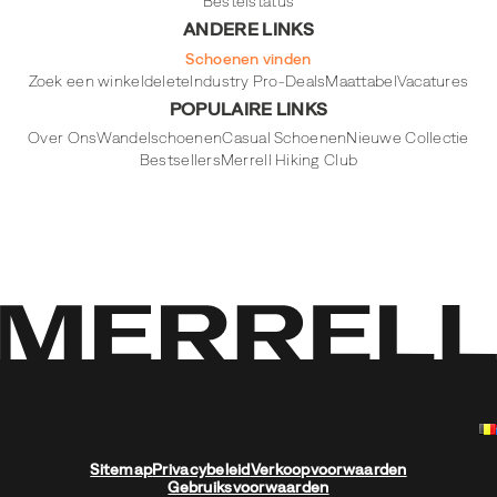
Bestelstatus
ANDERE LINKS
Schoenen vinden
Zoek een winkel
delete
Industry Pro-Deals
Maattabel
Vacatures
POPULAIRE LINKS
Over Ons
Wandelschoenen
Casual Schoenen
Nieuwe Collectie
Bestsellers
Merrell Hiking Club
Sitemap
Privacybeleid
Verkoopvoorwaarden
Gebruiksvoorwaarden