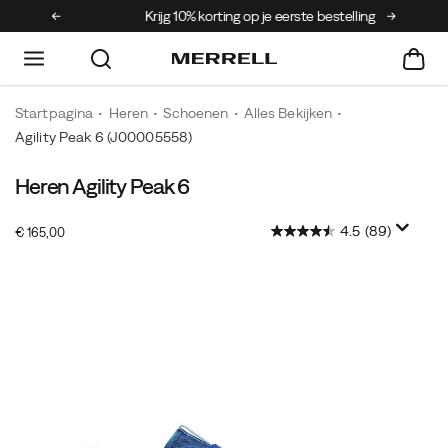
Krijg 10% korting op je eerste bestelling
Gratis ve
Startpagina
Heren
Schoenen
Alles Bekijken
Agility Peak 6
(J00005558)
Heren Agility Peak 6
4.5
(89)
InStock
€ 165,00
EUR
165,00
16500