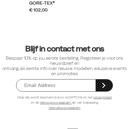
GORE-TEX®
€ 102,00
Footer-
links
Blijf in contact met ons
Bespaar 10% op jou eerste bestelling. Registreer je voor ons
nieuwsbrief en
ontvang als eerste info over nieuwe modellen, exlusieve events
en promoties
Deze site wordt beschermd door reCAPTCHA en het
privacybeleid
en de
Verkoopvoorwaarden
zijn van toepassing
Gebruiksvoorwaarden