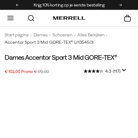
Krijg 10% korting op je eerste bestelling
Gratis ve
Startpagina
Dames
Schoenen
Alles Bekijken
Accentor Sport 3 Mid GORE-TEX®
(J135450)
Dames Accentor Sport 3 Mid GORE-TEX®
4.3
(117)
Sale-
Oorspronkelijke
OutOfStock
€ 102,00
Promo
€ 170,00
2026-
2027-
EUR
102,00
10200
prijs
prijs:
08-
08-
06T21:16:51.857Z
06T21:16:51.857Z