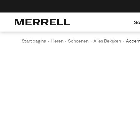
g op je eerste bestelling
Gratis verzending voor bestellingen van bov
S
Startpagina
Heren
Schoenen
Alles Bekijken
Accent