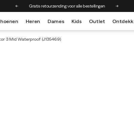
en de 75 €
Gratis retourzending voor alle bestellingen
choenen
Heren
Dames
Kids
Outlet
Ontdekk
or 3 Mid Waterproof
(J135469)