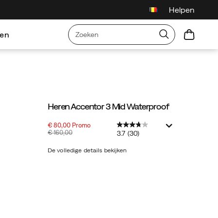
Helpen
en
Heren Accentor 3 Mid Waterproof
Sale-
Oorspronkelijke
€ 80,00
Promo
prijs
OutOfStock
prijs:
€ 160,00
3.7
(30)
2026-
2027-
EUR
80,00
8000
08-
08-
De volledige details bekijken
06T16:22:58.665Z
06T16:22:58.665Z