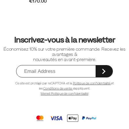
€170.00
Liens
vers
Inscrivez-vous à la newsletter
le
Économisez 10% sur votre première commande. Recevez les
pied
avantages &
de
nouveautés en avant-première.
page
Ce site est protégé par reCAPTCHA et la
Politique de confidentialité
et
les
Conditions de vente
s'appliquent.
Merrell Politique de confidentialité