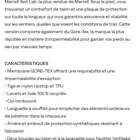
Merrell Test Lab, la plus vendue de Merrell. Sous le pied, vous
30
trouverez un contrefort de talon et une plaque de protection
%
sur toute la longueur qui vous garantira assurance et stabilité
plus
sur les sentiers, quelles que soient les conditions de trail. Cette
épaisse
version comporte également du Gore-Tex, la marque la plus
sous
réputée en matière d'imperméabilité pour garder vos pieds au
le
sec par mauvais temps.
pied.
La
respirabilité
CARACTÉRISTIQUES
a
• Membrane GORE-TEX offrant une respirabilité et une
également
imperméabilité d'exception
été
• Tige en nylon ripstop et TPU
considérablement
• Lacets et toile 100 % recyclés
améliorée
• Col rembourré
grâce
• Languette à soufflet pour empêcher des éléments extérieurs
aux
de pénétrer dans la chaussure
enseignements
• Arrière et embout de protection synthétiques résistant à
tirés
l'abrasion
de
• Deux boucles au talon et à la languette pour faciliter l'enfilage