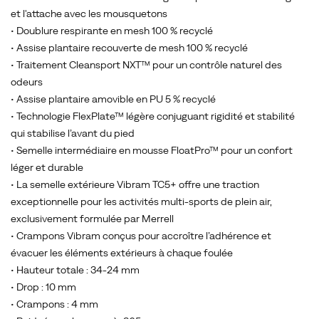
la
et l'attache avec les mousquetons
gamme
• Doublure respirante en mesh 100 % recyclé
de
• Assise plantaire recouverte de mesh 100 % recyclé
trail
• Traitement Cleansport NXT™ pour un contrôle naturel des
running
odeurs
Merrell
• Assise plantaire amovible en PU 5 % recyclé
Test
• Technologie FlexPlate™ légère conjuguant rigidité et stabilité
Lab,
qui stabilise l’avant du pied
la
• Semelle intermédiaire en mousse FloatPro™ pour un confort
plus
léger et durable
vendue
• La semelle extérieure Vibram TC5+ offre une traction
de
exceptionnelle pour les activités multi-sports de plein air,
Merrell.
exclusivement formulée par Merrell
Sous
• Crampons Vibram conçus pour accroître l’adhérence et
le
évacuer les éléments extérieurs à chaque foulée
pied,
• Hauteur totale : 34-24 mm
vous
• Drop : 10 mm
trouverez
• Crampons : 4 mm