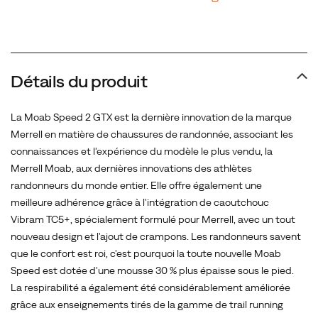
Les
randonneurs
savent
que
le
Détails du produit
confort
est
La Moab Speed 2 GTX est la dernière innovation de la marque
roi,
Merrell en matière de chaussures de randonnée, associant les
c'est
connaissances et l'expérience du modèle le plus vendu, la
pourquoi
Merrell Moab, aux dernières innovations des athlètes
la
randonneurs du monde entier. Elle offre également une
toute
meilleure adhérence grâce à l'intégration de caoutchouc
nouvelle
Vibram TC5+, spécialement formulé pour Merrell, avec un tout
Moab
nouveau design et l'ajout de crampons. Les randonneurs savent
Speed
que le confort est roi, c'est pourquoi la toute nouvelle Moab
est
Speed est dotée d'une mousse 30 % plus épaisse sous le pied.
dotée
La respirabilité a également été considérablement améliorée
d'une
grâce aux enseignements tirés de la gamme de trail running
mousse