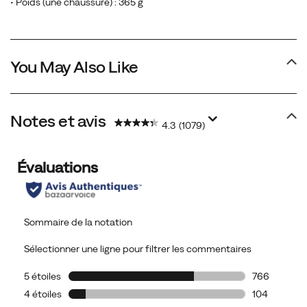
un
• Poids (une chaussure) : 365 g
contrefort
de
talon
You May Also Like
et
une
plaque
de
Notes et avis
4.3
(1079)
protection
sur
toute
la
longueur
qui
vous
garantira
assurance
et
stabilité