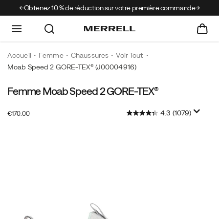
Obtenez 10 % de réduction sur votre première commande
Livraiso
Accueil
Femme
Chaussures
Voir Tout
Moab Speed 2 GORE-TEX®
(J00004916)
Femme Moab Speed 2 GORE-TEX®
La
https://www.merrell.com/BE/fr_BE/moab-
Moab
speed-
4.3
(1079)
OutOfStock
Speed
2-
€170.00
EUR
170.00
17000
2
gore-
Images
GTX
tex/58715W.html
est
la
dernière
innovation
de
la