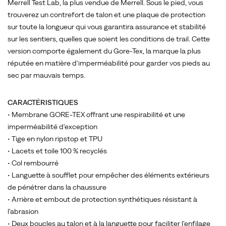
Merrell Test Lab, la plus vendue de Merrell. Sous le pied, vous
30
trouverez un contrefort de talon et une plaque de protection
%
sur toute la longueur qui vous garantira assurance et stabilité
plus
sur les sentiers, quelles que soient les conditions de trail. Cette
épaisse
version comporte également du Gore-Tex, la marque la plus
sous
réputée en matière d'imperméabilité pour garder vos pieds au
le
sec par mauvais temps.
pied.
La
respirabilité
CARACTÉRISTIQUES
a
• Membrane GORE-TEX offrant une respirabilité et une
également
imperméabilité d'exception
été
• Tige en nylon ripstop et TPU
considérablement
• Lacets et toile 100 % recyclés
améliorée
• Col rembourré
grâce
• Languette à soufflet pour empêcher des éléments extérieurs
aux
de pénétrer dans la chaussure
enseignements
• Arrière et embout de protection synthétiques résistant à
tirés
l'abrasion
de
• Deux boucles au talon et à la languette pour faciliter l'enfilage