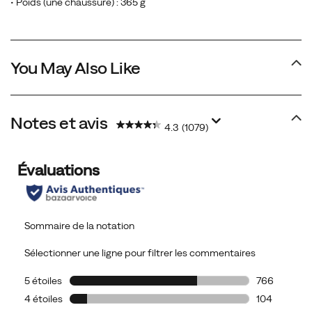
un
• Poids (une chaussure) : 365 g
contrefort
de
talon
You May Also Like
et
une
plaque
de
Notes et avis
4.3
(1079)
protection
sur
toute
la
longueur
qui
vous
garantira
assurance
et
stabilité