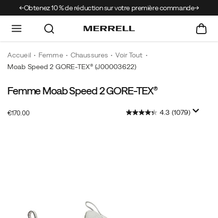
Obtenez 10 % de réduction sur votre première commande
Livrai
Accueil
Femme
Chaussures
Voir Tout
Moab Speed 2 GORE-TEX®
(J00003622)
Femme Moab Speed 2 GORE-TEX®
La
https://www.merrell.com/BE/fr_BE/moab-
Moab
speed-
4.3
(1079)
OutOfStock
Speed
2-
€170.00
EUR
170.00
17000
2
gore-
Images
GTX
tex/58715W.html
est
la
dernière
innovation
de
la