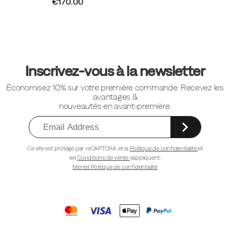
€170.00
Liens
vers
Inscrivez-vous à la newsletter
le
Économisez 10% sur votre première commande. Recevez les
pied
avantages &
de
nouveautés en avant-première.
page
Ce site est protégé par reCAPTCHA et la
Politique de confidentialité
et
les
Conditions de vente
s'appliquent.
Merrell Politique de confidentialité