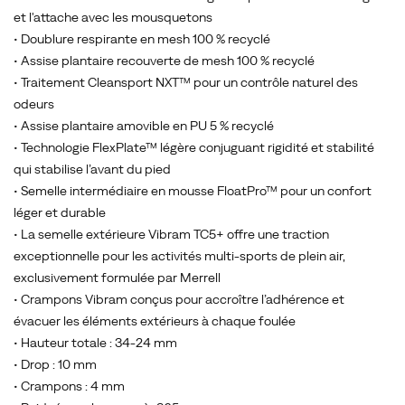
la
et l'attache avec les mousquetons
gamme
• Doublure respirante en mesh 100 % recyclé
de
• Assise plantaire recouverte de mesh 100 % recyclé
trail
• Traitement Cleansport NXT™ pour un contrôle naturel des
running
odeurs
Merrell
• Assise plantaire amovible en PU 5 % recyclé
Test
• Technologie FlexPlate™ légère conjuguant rigidité et stabilité
Lab,
qui stabilise l’avant du pied
la
• Semelle intermédiaire en mousse FloatPro™ pour un confort
plus
léger et durable
vendue
• La semelle extérieure Vibram TC5+ offre une traction
de
exceptionnelle pour les activités multi-sports de plein air,
Merrell.
exclusivement formulée par Merrell
Sous
• Crampons Vibram conçus pour accroître l’adhérence et
le
évacuer les éléments extérieurs à chaque foulée
pied,
• Hauteur totale : 34-24 mm
vous
• Drop : 10 mm
trouverez
• Crampons : 4 mm