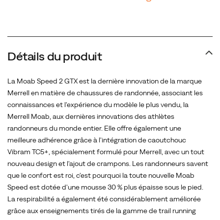
Les
randonneurs
savent
que
le
Détails du produit
confort
est
La Moab Speed 2 GTX est la dernière innovation de la marque
roi,
Merrell en matière de chaussures de randonnée, associant les
c'est
connaissances et l'expérience du modèle le plus vendu, la
pourquoi
Merrell Moab, aux dernières innovations des athlètes
la
randonneurs du monde entier. Elle offre également une
toute
meilleure adhérence grâce à l'intégration de caoutchouc
nouvelle
Vibram TC5+, spécialement formulé pour Merrell, avec un tout
Moab
nouveau design et l'ajout de crampons. Les randonneurs savent
Speed
que le confort est roi, c'est pourquoi la toute nouvelle Moab
est
Speed est dotée d'une mousse 30 % plus épaisse sous le pied.
dotée
La respirabilité a également été considérablement améliorée
d'une
grâce aux enseignements tirés de la gamme de trail running
mousse