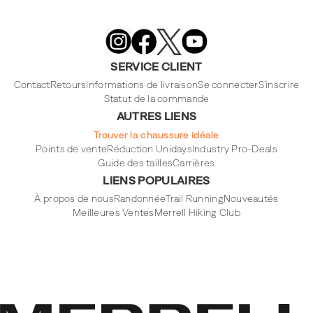
Merrell
Footwear
on
X
Merrell
Merrell
Merrell
Footwear
Footwear
Footwear
SERVICE CLIENT
on
on
on
Instagram
YouTube
Facebook
Contact
Retours
Informations de livraison
Se connecter
S'inscrire
Statut de la commande
AUTRES LIENS
Trouver la chaussure idéale
Points de vente
Réduction Unidays
Industry Pro-Deals
Guide des tailles
Carrières
LIENS POPULAIRES
À propos de nous
Randonnée
Trail Running
Nouveautés
Meilleures Ventes
Merrell Hiking Club