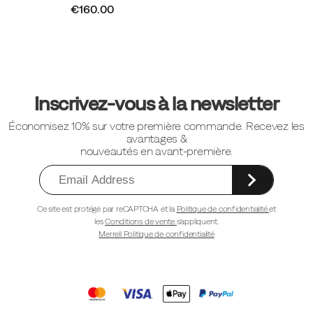
€160.00
Liens
vers
Inscrivez-vous à la newsletter
le
Économisez 10% sur votre première commande. Recevez les
pied
avantages &
de
nouveautés en avant-première.
page
Ce site est protégé par reCAPTCHA et la
Politique de confidentialité
et
les
Conditions de vente
s'appliquent.
Merrell Politique de confidentialité