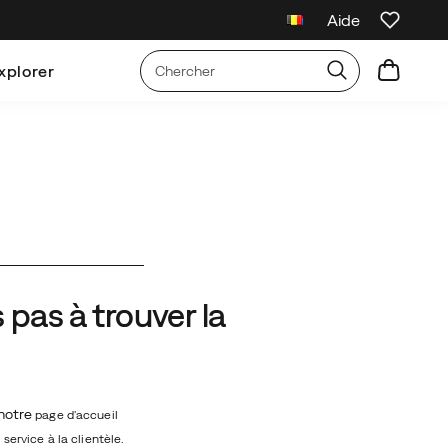
Aide
 10 % de réduction sur votre première commande
Livraison gratuite po
xplorer
s à trouver la
 notre
page d'accueil
service à la clientèle.