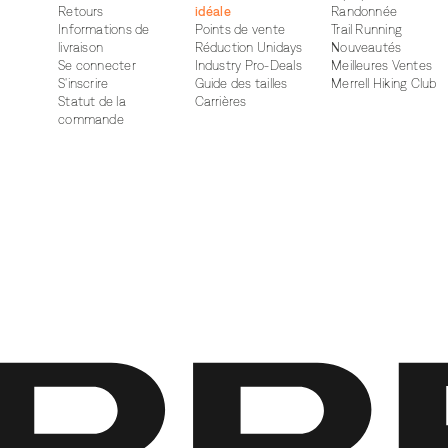
Retours
idéale
Randonnée
Informations de
Points de vente
Trail Running
livraison
Réduction Unidays
Nouveautés
Se connecter
Industry Pro-Deals
Meilleures Ventes
S'inscrire
Guide des tailles
Merrell Hiking Club
Statut de la
Carrières
commande