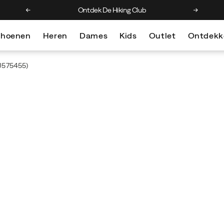
Krijg 10% korting op je eerste bestelling
Gratis v
choenen
Heren
Dames
Kids
Outlet
Ontdekk
J575455)