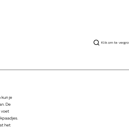
Klik om te vergr
 kun je
an. De
 voet
ekpaadjes.
at het