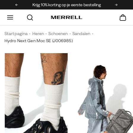
Krijg 10% korting op je eerste bestelling
Gratis ve
Startpagina
Heren
Schoenen
Sandalen
Hydro Next Gen Moc SE
(J006985)