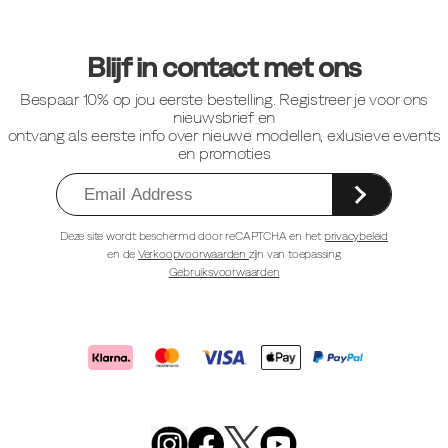
Footer-
links
Blijf in contact met ons
Bespaar 10% op jou eerste bestelling. Registreer je voor ons
nieuwsbrief en
ontvang als eerste info over nieuwe modellen, exlusieve events
en promoties
Deze site wordt beschermd door reCAPTCHA en het
privacybeleid
en de
Verkoopvoorwaarden
zijn van toepassing
Gebruiksvoorwaarden
Merrell
Footwear
on