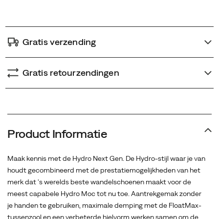
options
een
verbeterde
hielvorm
Gratis verzending
werken
samen
om
Gratis retourzendingen
de
hele
dag
comfort
en
Product Informatie
stijl
te
Maak kennis met de Hydro Next Gen. De Hydro-stijl waar je van
bieden
houdt gecombineerd met de prestatiemogelijkheden van het
zonder
merk dat 's werelds beste wandelschoenen maakt voor de
wrijving.
meest capabele Hydro Moc tot nu toe. Aantrekgemak zonder
je handen te gebruiken, maximale demping met de FloatMax-
tussenzool en een verbeterde hielvorm werken samen om de