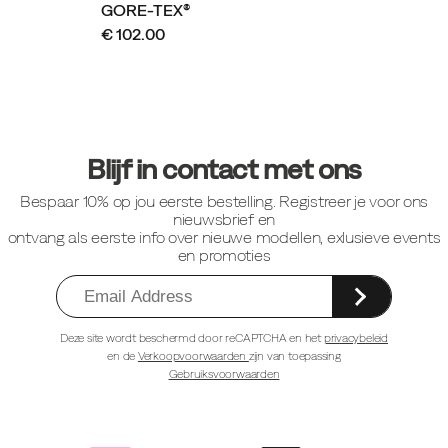
GORE-TEX®
€ 102.00
Footer-
links
Blijf in contact met ons
Bespaar 10% op jou eerste bestelling. Registreer je voor ons
nieuwsbrief en
ontvang als eerste info over nieuwe modellen, exlusieve events
en promoties
Deze site wordt beschermd door reCAPTCHA en het
privacybeleid
en de
Verkoopvoorwaarden
zijn van toepassing
Gebruiksvoorwaarden