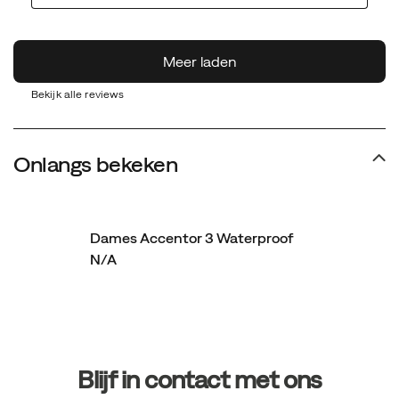
Bekijk alle reviews
Onlangs bekeken
Dames Accentor 3 Waterproof
N/A
Footer-
links
Blijf in contact met ons