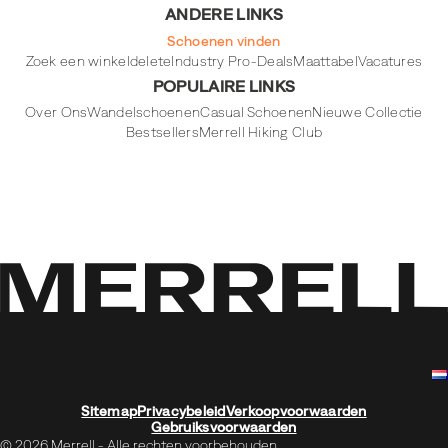
ANDERE LINKS
Schoenen vinden
Zoek een winkel
delete
Industry Pro-Deals
Maattabel
Vacatures
POPULAIRE LINKS
Over Ons
Wandelschoenen
Casual Schoenen
Nieuwe Collectie
Bestsellers
Merrell Hiking Club
Sitemap
Privacybeleid
Verkoopvoorwaarden
Gebruiksvoorwaarden
© 2026 Merrell - Alle rechten voorbehouden.