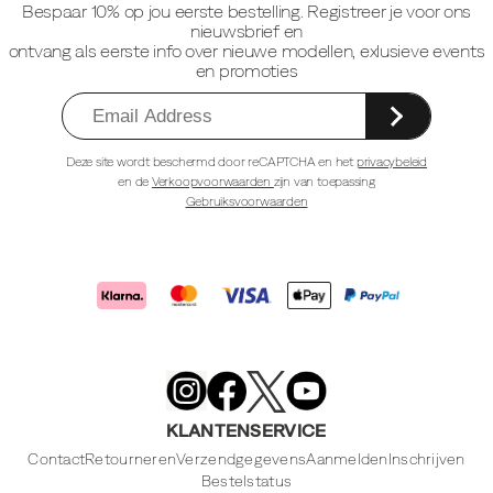
Bespaar 10% op jou eerste bestelling. Registreer je voor ons
nieuwsbrief en
ontvang als eerste info over nieuwe modellen, exlusieve events
en promoties
Deze site wordt beschermd door reCAPTCHA en het
privacybeleid
en de
Verkoopvoorwaarden
zijn van toepassing
Gebruiksvoorwaarden
Merrell
Footwear
on
X
Merrell
Merrell
Merrell
Footwear
Footwear
Footwear
KLANTENSERVICE
on
on
on
Instagram
YouTube
Facebook
Contact
Retourneren
Verzendgegevens
Aanmelden
Inschrijven
Bestelstatus