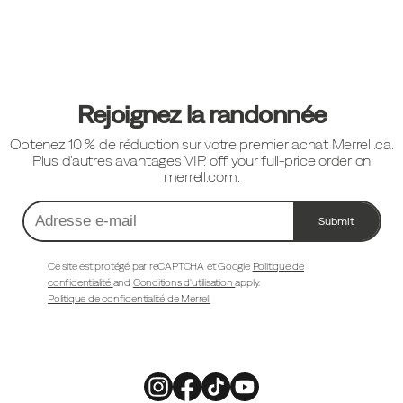
Liens
vers
le
pied
Rejoignez la randonnée
de
Obtenez 10 % de réduction sur votre premier achat Merrell.ca.
page
Plus d'autres avantages VIP. off your full-price order on
merrell.com.
Submit
Adresse
e-
mail
Ce site est protégé par reCAPTCHA et Google
Politique de
confidentialité
and
Conditions d'utilisation
apply.
Politique de confidentialité de Merrell