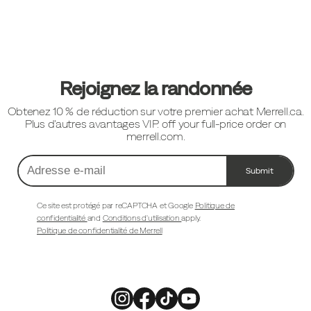
Liens
vers
le
pied
Rejoignez la randonnée
de
Obtenez 10 % de réduction sur votre premier achat Merrell.ca.
page
Plus d'autres avantages VIP. off your full-price order on
merrell.com.
Submit
Adresse
e-
mail
Ce site est protégé par reCAPTCHA et Google
Politique de
confidentialité
and
Conditions d'utilisation
apply.
Politique de confidentialité de Merrell