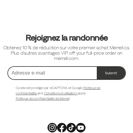
Liens
vers
le
pied
Rejoignez la randonnée
de
Obtenez 10 % de réduction sur votre premier achat Merrell.ca.
page
Plus d'autres avantages VIP. off your full-price order on
merrell.com.
Submit
Adresse
e-
mail
Ce site est protégé par reCAPTCHA et Google
Politique de
confidentialité
and
Conditions d'utilisation
apply.
Politique de confidentialité de Merrell