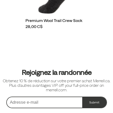
Premium Wool Trail Crew Sock
28,00 C$
Liens
vers
le
pied
Rejoignez la randonnée
de
Obtenez 10 % de réduction sur votre premier achat Merrell.ca.
page
Plus d'autres avantages VIP. off your full-price order on
merrell.com.
Submit
Adresse
e-
mail