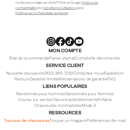
Ce site est protégé par reCAPTCHA et Google
Politique de
confidentialité
and
Conditions d'utilisation
apply.
Politique de confidentialité de Merrell
Merrell
Merrell
Merrell
Merrell
MON COMPTE
Footwear
Footwear
Footwear
Footwear
sur
sur
sur
sur
Instagram
Facebook
Tiktok
Youtube
État de la commande
Panier d'achat
Compte
Se déconnecter
SERVICE CLIENT
Nouvelle discussion
(800) 365-7282
Contactez-nous
Expédition
Retours
Garantie limitée
Réclamations de garantie
FAQ
LIENS POPULAIRES
Randonnée pour hommes
Randonnée pour femmes
Course sur sentier
Décontracté
Vêtements
Enfants
Chaussures minimalistes
Moab 3
RESSOURCES
Trouveur de chaussures
Trouver un magasin
Préférences d'e-mail