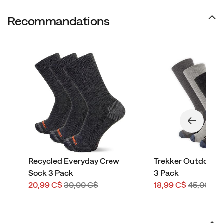
Recommandations
Recycled Everyday Crew
Trekker Outdoor 
Sock 3 Pack
3 Pack
Prix
Prix
Prix
Prix
20,99 C$
30,00 C$
18,99 C$
45,00 C$
soldé
de
soldé
de
départ
départ