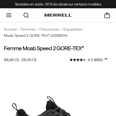
Sandales en solde : 30 % de rabais sur certains modèles
Accueil
Femmes
Chaussures
Espadrilles
Moab Speed 2 GORE-TEX®
(J038814)
Femme Moab Speed 2 GORE-TEX®
4.3
(668)
156,99 C$ - 210,00 C$
2026-
2027-
CAD
156,99
15699
InStock
08-
08-
09T17:11:40.086Z
09T17:11:40.086Z