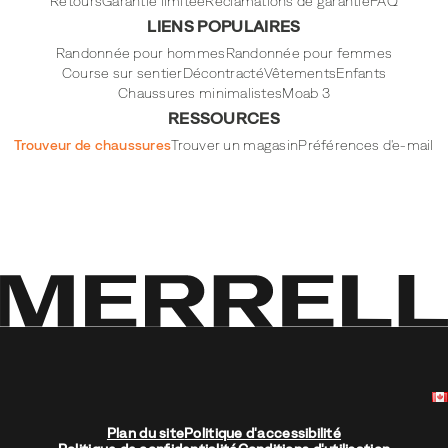
Retours
Garantie limitée
Réclamations de garantie
FAQ
LIENS POPULAIRES
Randonnée pour hommes
Randonnée pour femmes
Course sur sentier
Décontracté
Vêtements
Enfants
Chaussures minimalistes
Moab 3
RESSOURCES
Trouveur de chaussures
Trouver un magasin
Préférences d'e-mail
Plan du site
Politique d'accessibilité