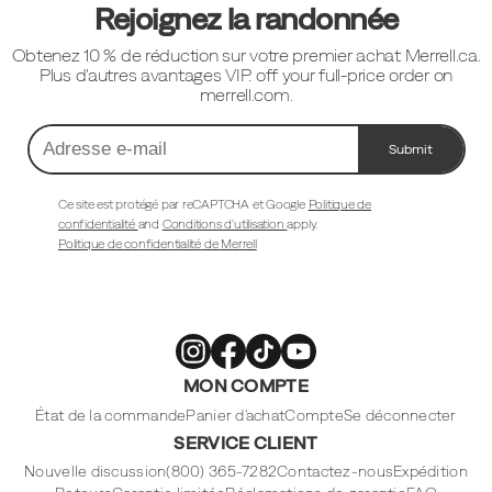
pied
Rejoignez la randonnée
de
Obtenez 10 % de réduction sur votre premier achat Merrell.ca.
page
Plus d'autres avantages VIP. off your full-price order on
merrell.com.
Submit
Adresse
e-
mail
Ce site est protégé par reCAPTCHA et Google
Politique de
confidentialité
and
Conditions d'utilisation
apply.
Politique de confidentialité de Merrell
Merrell
Merrell
Merrell
Merrell
MON COMPTE
Footwear
Footwear
Footwear
Footwear
sur
sur
sur
sur
Instagram
Facebook
Tiktok
Youtube
État de la commande
Panier d'achat
Compte
Se déconnecter
SERVICE CLIENT
Nouvelle discussion
(800) 365-7282
Contactez-nous
Expédition