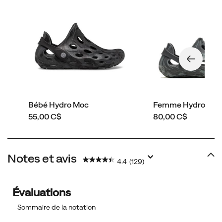
Bébé Hydro Moc
Femme Hydro Mo
price
price
55,00 C$
80,00 C$
Notes et avis
4.4
(129)