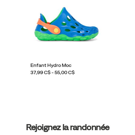
Enfant Hydro Moc
37,99 C$ - 55,00 C$
Liens
vers
le
pied
Rejoignez la randonnée
de