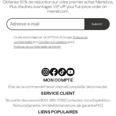
Obtenez 10 % de réduction sur votre premier achat Merrell.ca.
page
Plus d'autres avantages VIP. off your full-price order on
merrell.com.
Submit
Adresse
e-
mail
Ce site est protégé par reCAPTCHA et Google
Politique de
confidentialité
and
Conditions d'utilisation
apply.
Politique de confidentialité de Merrell
Merrell
Merrell
Merrell
Merrell
MON COMPTE
Footwear
Footwear
Footwear
Footwear
sur
sur
sur
sur
Instagram
Facebook
Tiktok
Youtube
État de la commande
Panier d'achat
Compte
Se déconnecter
SERVICE CLIENT
Nouvelle discussion
(800) 365-7282
Contactez-nous
Expédition
Retours
Garantie limitée
Réclamations de garantie
FAQ
LIENS POPULAIRES