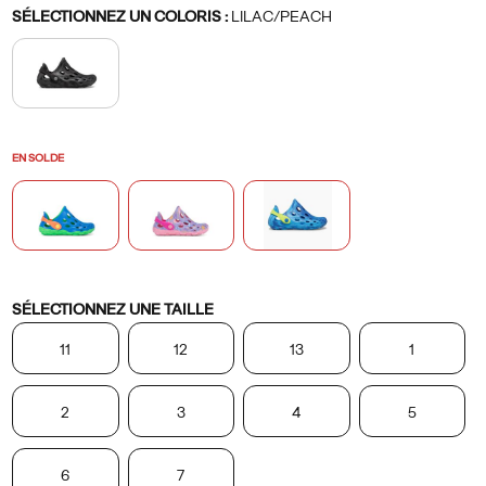
Variations
un
SÉLECTIONNEZ UN COLORIS
:
LILAC/PEACH
ajustement
sûr.
EN SOLDE
Variations
SÉLECTIONNEZ UNE TAILLE
11
12
13
1
2
3
4
5
6
7