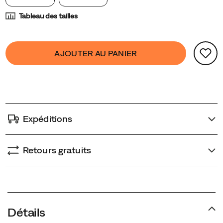
Tableau des tailles
Product
false
Add
AJOUTER AU PANIER
Actions
to
cart
options
Expéditions
Retours gratuits
Promotions
Détails