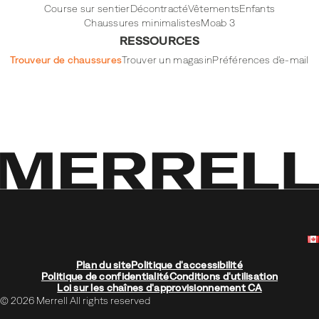
Course sur sentier
Décontracté
Vêtements
Enfants
Chaussures minimalistes
Moab 3
RESSOURCES
Trouveur de chaussures
Trouver un magasin
Préférences d'e-mail
Plan du site
Politique d'accessibilité
Politique de confidentialité
Conditions d'utilisation
Loi sur les chaînes d'approvisionnement CA
© 2026 Merrell All rights reserved