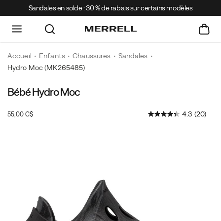
Sandales en solde : 30 % de rabais sur certains modèles
Accueil
Enfants
Chaussures
Sandales
Hydro Moc
(MK265485)
Bébé Hydro Moc
InStock
4.3
(20)
55,00 C$
CAD
55,00
5500