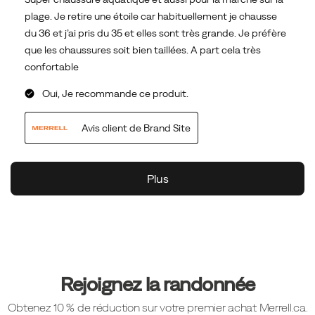
Liens
vers
le
pied
Rejoignez la randonnée
de
Obtenez 10 % de réduction sur votre premier achat Merrell.ca.
page