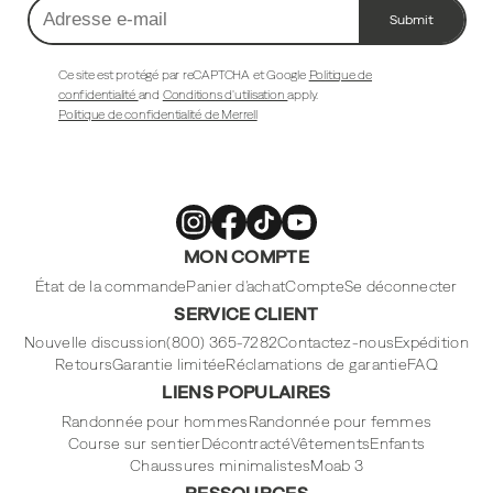
Submit
Adresse
e-
mail
Ce site est protégé par reCAPTCHA et Google
Politique de
confidentialité
and
Conditions d'utilisation
apply.
Politique de confidentialité de Merrell
Merrell
Merrell
Merrell
Merrell
MON COMPTE
Footwear
Footwear
Footwear
Footwear
sur
sur
sur
sur
Instagram
Facebook
Tiktok
Youtube
État de la commande
Panier d'achat
Compte
Se déconnecter
SERVICE CLIENT
Nouvelle discussion
(800) 365-7282
Contactez-nous
Expédition
Retours
Garantie limitée
Réclamations de garantie
FAQ
LIENS POPULAIRES
Randonnée pour hommes
Randonnée pour femmes
Course sur sentier
Décontracté
Vêtements
Enfants
Chaussures minimalistes
Moab 3