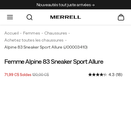
Nouveautés tout juste arrivées →
Accueil
Femmes
Chaussures
Achetez toutes les chaussures
Alpine 83 Sneaker Sport Allure
(J00003410)
Femme Alpine 83 Sneaker Sport Allure
Prix
Prix
OutOfStock
4.3
(18)
71,99 C$
Soldes
120,00 C$
2026-
2027-
CAD
71,99
7199
soldé
initial
08-
08-
:
08T04:12:55.842Z
08T04:12:55.842Z