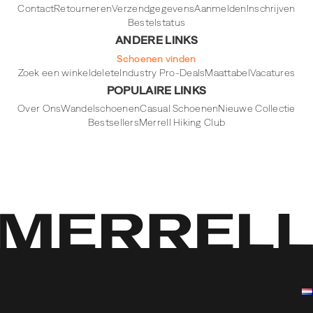
Contact
Retourneren
Verzendgegevens
Aanmelden
Inschrijven
Bestelstatus
ANDERE LINKS
Schoenen vinden
Zoek een winkel
delete
Industry Pro-Deals
Maattabel
Vacatures
POPULAIRE LINKS
Over Ons
Wandelschoenen
Casual Schoenen
Nieuwe Collectie
Bestsellers
Merrell Hiking Club