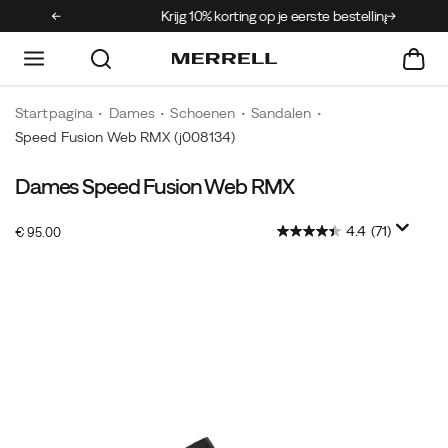
Krijg 10% korting op je eerste bestelling
Gratis ve
Startpagina
Dames
Schoenen
Sandalen
Speed Fusion Web RMX
(j008134)
Dames Speed Fusion Web RMX
4.4
(71)
InStock
€ 95.00
EUR
95,00
9500