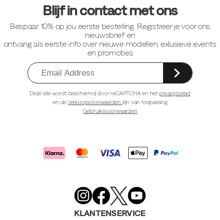
links
Blijf in contact met ons
Bespaar 10% op jou eerste bestelling. Registreer je voor ons
nieuwsbrief en
ontvang als eerste info over nieuwe modellen, exlusieve events
en promoties
Deze site wordt beschermd door reCAPTCHA en het
privacybeleid
en de
Verkoopvoorwaarden
zijn van toepassing
Gebruiksvoorwaarden
Merrell
Footwear
on
X
Merrell
Merrell
Merrell
Footwear
Footwear
Footwear
KLANTENSERVICE
on
on
on
Instagram
YouTube
Facebook