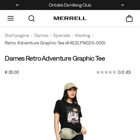
Ontdek De Hiking Club
Kr
Startpagina
Dames
Specials
Kleding
Retro Adventure Graphic Tee
(44E2LFN020-005)
Dames Retro Adventure Graphic Tee
InStock
0.0
(0)
€ 30.00
EUR
30,00
3000