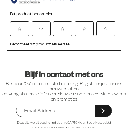
Footer-
links
Blijf in contact met ons
Bespaar 10% op jou eerste bestelling. Registreer je voor ons
nieuwsbrief en
ontvang als eerste info over nieuwe modellen, exlusieve events
en promoties
Deze site wordt beschermd door reCAPTCHA en het
privacybeleid
en de
Verkoopvoorwaarden
zijn van toepassing