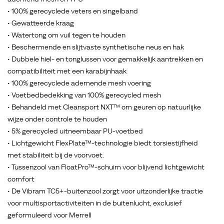
ook
• 100% gerecyclede veters en singelband
aanzienlijk
• Gewatteerde kraag
verbeterd
• Watertong om vuil tegen te houden
op
• Beschermende en slijtvaste synthetische neus en hak
basis
• Dubbele hiel- en tonglussen voor gemakkelijk aantrekken en
van
compatibiliteit met een karabijnhaak
wat
• 100% gerecyclede ademende mesh voering
geleerd
• Voetbedbedekking van 100% gerecycled mesh
is
• Behandeld met Cleansport NXT™ om geuren op natuurlijke
van
wijze onder controle te houden
Merrell's
• 5% gerecycled uitneembaar PU-voetbed
best
• Lichtgewicht FlexPlate™-technologie biedt torsiestijfheid
verkopende
met stabiliteit bij de voorvoet.
hardloopassortiment
• Tussenzool van FloatPro™-schuim voor blijvend lichtgewicht
in
comfort
het
• De Vibram TC5+-buitenzool zorgt voor uitzonderlijke tractie
Merrell-
voor multisportactiviteiten in de buitenlucht, exclusief
testlab.
geformuleerd voor Merrell
Onder