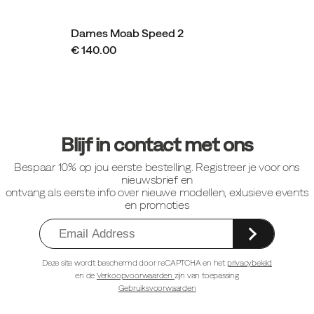
Dames Moab Speed 2
€ 140.00
Footer-
links
Blijf in contact met ons
Bespaar 10% op jou eerste bestelling. Registreer je voor ons
nieuwsbrief en
ontvang als eerste info over nieuwe modellen, exlusieve events
en promoties
Deze site wordt beschermd door reCAPTCHA en het
privacybeleid
en de
Verkoopvoorwaarden
zijn van toepassing
Gebruiksvoorwaarden