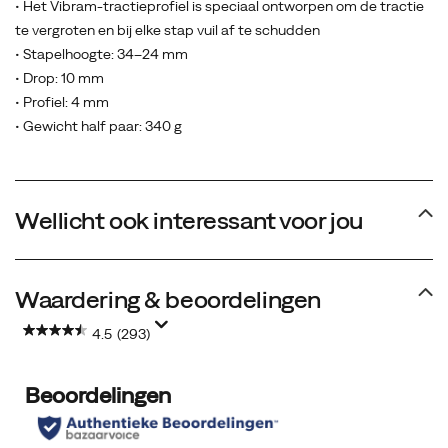
• Het Vibram-tractieprofiel is speciaal ontworpen om de tractie
de
te vergroten en bij elke stap vuil af te schudden
voet
• Stapelhoogte: 34–24 mm
bevindt
• Drop: 10 mm
zich
• Profiel: 4 mm
een
• Gewicht half paar: 340 g
hakband
met
stevige
pasvorm
Wellicht ook interessant voor jou
en
een
rotsplaat
Waardering & beoordelingen
over
de
4.5
(293)
volledige
lengte
zodat
je