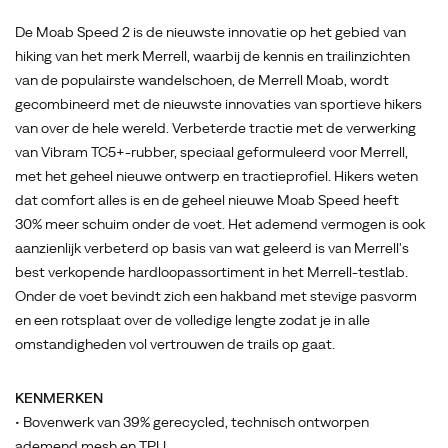
alles
is
De Moab Speed 2 is de nieuwste innovatie op het gebied van
en
hiking van het merk Merrell, waarbij de kennis en trailinzichten
de
van de populairste wandelschoen, de Merrell Moab, wordt
geheel
gecombineerd met de nieuwste innovaties van sportieve hikers
nieuwe
van over de hele wereld. Verbeterde tractie met de verwerking
Moab
van Vibram TC5+-rubber, speciaal geformuleerd voor Merrell,
Speed
met het geheel nieuwe ontwerp en tractieprofiel. Hikers weten
heeft
dat comfort alles is en de geheel nieuwe Moab Speed heeft
30%
30% meer schuim onder de voet. Het ademend vermogen is ook
meer
aanzienlijk verbeterd op basis van wat geleerd is van Merrell's
schuim
best verkopende hardloopassortiment in het Merrell-testlab.
onder
Onder de voet bevindt zich een hakband met stevige pasvorm
de
en een rotsplaat over de volledige lengte zodat je in alle
voet.
omstandigheden vol vertrouwen de trails op gaat.
Het
ademend
KENMERKEN
vermogen
• Bovenwerk van 39% gerecycled, technisch ontworpen
is
ademend mesh en TPU