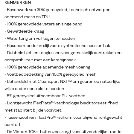
ook
KENMERKEN
aanzienlijk
• Bovenwerk van 39% gerecycled, technisch ontworpen
verbeterd
ademend mesh en TPU
op
• 100% gerecyclede veters en singelband
basis
• Gewatteerde kraag
van
• Watertong om vuil tegen te houden
wat
• Beschermende en slijtvaste synthetische neus en hak
geleerd
• Dubbele hiel- en tonglussen voor gemakkelijk aantrekken en
is
compatibiliteit met een karabijnhaak
van
• 100% gerecyclede ademende mesh voering
Merrell's
• Voetbedbedekking van 100% gerecycled mesh
best
• Behandeld met Cleansport NXT™ om geuren op natuurlijke
verkopende
wijze onder controle te houden
hardloopassortiment
• 5% gerecycled uitneembaar PU-voetbed
in
• Lichtgewicht FlexPlate™-technologie biedt torsiestijfheid
het
met stabiliteit bij de voorvoet.
Merrell-
• Tussenzool van FloatPro™-schuim voor blijvend lichtgewicht
testlab.
comfort
Onder
• De Vibram TC5+-buitenzool zorgt voor uitzonderlijke tractie