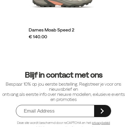
Dames Moab Speed 2
€ 140.00
Footer-
links
Blijf in contact met ons
Bespaar 10% op jou eerste bestelling. Registreer je voor ons
nieuwsbrief en
ontvang als eerste info over nieuwe modellen, exlusieve events
en promoties
Deze site wordt beschermd door reCAPTCHA en het
privacybeleid