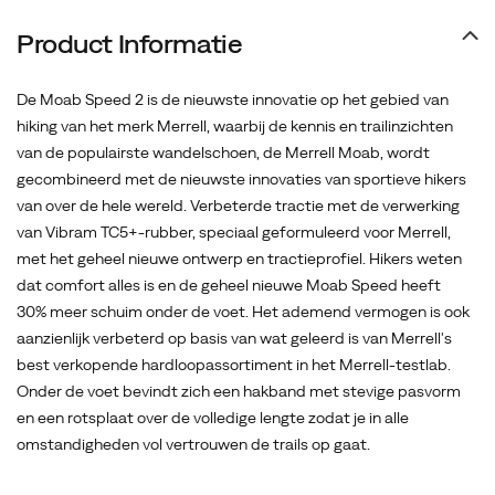
alles
is
Product Informatie
en
de
De Moab Speed 2 is de nieuwste innovatie op het gebied van
geheel
hiking van het merk Merrell, waarbij de kennis en trailinzichten
nieuwe
van de populairste wandelschoen, de Merrell Moab, wordt
Moab
gecombineerd met de nieuwste innovaties van sportieve hikers
Speed
van over de hele wereld. Verbeterde tractie met de verwerking
heeft
van Vibram TC5+-rubber, speciaal geformuleerd voor Merrell,
30%
met het geheel nieuwe ontwerp en tractieprofiel. Hikers weten
meer
dat comfort alles is en de geheel nieuwe Moab Speed heeft
schuim
30% meer schuim onder de voet. Het ademend vermogen is ook
onder
aanzienlijk verbeterd op basis van wat geleerd is van Merrell's
de
best verkopende hardloopassortiment in het Merrell-testlab.
voet.
Onder de voet bevindt zich een hakband met stevige pasvorm
Het
en een rotsplaat over de volledige lengte zodat je in alle
ademend
omstandigheden vol vertrouwen de trails op gaat.
vermogen
is