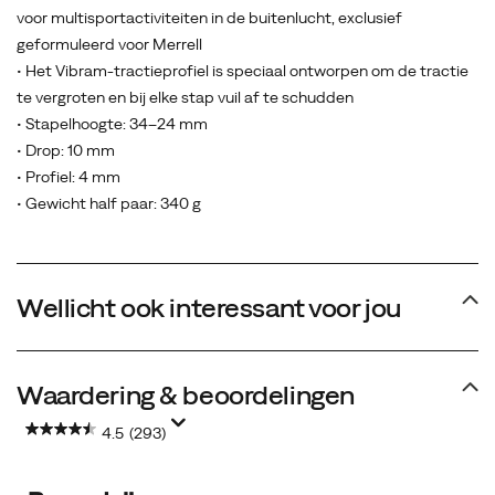
de
voor multisportactiviteiten in de buitenlucht, exclusief
voet
geformuleerd voor Merrell
bevindt
• Het Vibram-tractieprofiel is speciaal ontworpen om de tractie
zich
te vergroten en bij elke stap vuil af te schudden
een
• Stapelhoogte: 34–24 mm
hakband
• Drop: 10 mm
met
• Profiel: 4 mm
stevige
• Gewicht half paar: 340 g
pasvorm
en
een
Wellicht ook interessant voor jou
rotsplaat
over
de
Waardering & beoordelingen
volledige
lengte
4.5
(293)
zodat
je