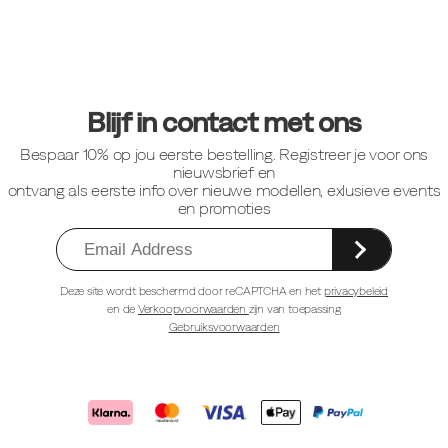
Footer-
links
Blijf in contact met ons
Bespaar 10% op jou eerste bestelling. Registreer je voor ons
nieuwsbrief en
ontvang als eerste info over nieuwe modellen, exlusieve events
en promoties
Deze site wordt beschermd door reCAPTCHA en het
privacybeleid
en de
Verkoopvoorwaarden
zijn van toepassing
Gebruiksvoorwaarden