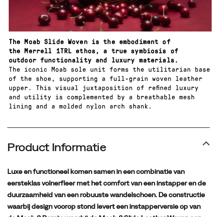
comfort,
stabiliteit
en
duurzaamheid
The Moab Slide Woven is the embodiment of
the Merrell 1TRL ethos, a true symbiosis of
te
outdoor functionality and luxury materials.
bieden,
The iconic Moab sole unit forms the utilitarian base
ongeacht
of the shoe, supporting a full-grain woven leather
de
upper. This visual juxtaposition of refined luxury
and utility is complemented by a breathable mesh
ondergrond.
lining and a molded nylon arch shank.
Product Informatie
Luxe en functioneel komen samen in een combinatie van
eersteklas volnerfleer met het comfort van een instapper en de
duurzaamheid van een robuuste wandelschoen. De constructie
waarbij design voorop stond levert een instapperversie op van