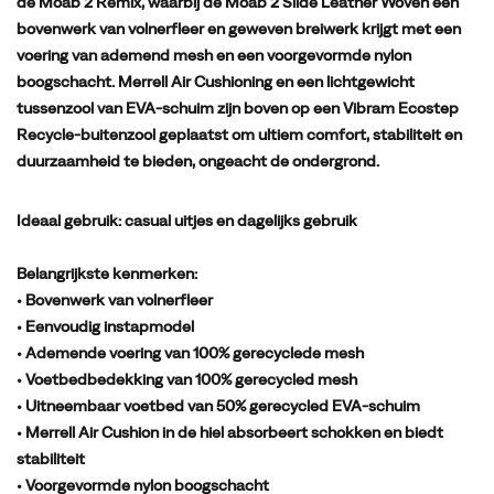
de Moab 2 Remix, waarbij de Moab 2 Slide Leather Woven een
bovenwerk van volnerfleer en geweven breiwerk krijgt met een
voering van ademend mesh en een voorgevormde nylon
boogschacht. Merrell Air Cushioning en een lichtgewicht
tussenzool van EVA-schuim zijn boven op een Vibram Ecostep
Recycle-buitenzool geplaatst om ultiem comfort, stabiliteit en
duurzaamheid te bieden, ongeacht de ondergrond.
Ideaal gebruik:
casual uitjes en dagelijks gebruik
Belangrijkste kenmerken:
• Bovenwerk van volnerfleer
• Eenvoudig instapmodel
• Ademende voering van 100% gerecyclede mesh
• Voetbedbedekking van 100% gerecycled mesh
• Uitneembaar voetbed van 50% gerecycled EVA-schuim
• Merrell Air Cushion in de hiel absorbeert schokken en biedt
stabiliteit
• Voorgevormde nylon boogschacht