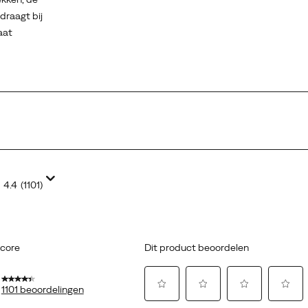
draagt bij
aat
4.4
(1101)