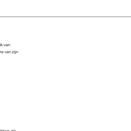
ik van
 van zijn
ekken, de