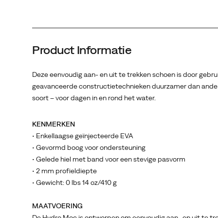
Product Informatie
Deze eenvoudig aan- en uit te trekken schoen is door gebru
geavanceerde constructietechnieken duurzamer dan andere
soort – voor dagen in en rond het water.
KENMERKEN
• Enkellaagse geïnjecteerde EVA
• Gevormd boog voor ondersteuning
• Gelede hiel met band voor een stevige pasvorm
• 2 mm profieldiepte
• Gewicht: 0 lbs 14 oz/410 g
MAATVOERING
De Hydro Moc is ontworpen om eenvoudig aan- en uit te tr