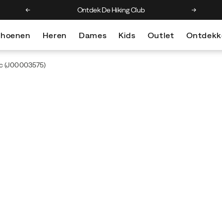
Ontdek De Hiking Club
Kr
choenen
Heren
Dames
Kids
Outlet
Ontdekk
c
(J00003575)