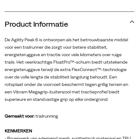
grip
op
elke
Product Informatie
ondergrond.
De Agility Peak 6 is ontworpen als het betrouwbaarste middel
voor een trailrunner die zorgt voor betere stabiliteit,
energieteruggave en tractie voor vele kilometers over ruige
trails. Het veerkrachtige FloatPro™-schuim biedt uitstekende
energieteruggave terwijl de extra FlexConnect™-technologie
over de volle lengte de stabiliteit langdurig behoudt. Een
rotsplaat onder de voorvoet beschermt tegen grillig terrein en
een Vibram Megagrip-buitenzool met tractieprofiel biedt
superieure en standvastige grip op elke ondergrond.
Gemaakt voor:
trailrunning
KENMERKEN
• Bovenwerk van ademend mesh, synthetisch materiaal en TPU