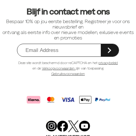
links
Blijf in contact met ons
Bespaar 10% op jou eerste bestelling. Registreer je voor ons
nieuwsbrief en
ontvang als eerste info over nieuwe modellen, exlusieve events
en promoties
Deze site wordt beschermd door reCAPTCHA en het
privacybeleid
en de
Verkoopvoorwaarden
zijn van toepassing
Gebruiksvoorwaarden
Merrell
Footwear
on
X
Merrell
Merrell
Merrell
Footwear
Footwear
Footwear