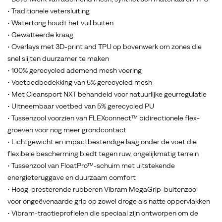
• Traditionele vetersluiting
• Watertong houdt het vuil buiten
• Gewatteerde kraag
• Overlays met 3D-print and TPU op bovenwerk om zones die
snel slijten duurzamer te maken
• 100% gerecycled ademend mesh voering
• Voetbedbedekking van 5% gerecycled mesh
• Met Cleansport NXT behandeld voor natuurlijke geurregulatie
• Uitneembaar voetbed van 5% gerecycled PU
• Tussenzool voorzien van FLEXconnect™ bidirectionele flex-
groeven voor nog meer grondcontact
• Lichtgewicht en impactbestendige laag onder de voet die
flexibele bescherming biedt tegen ruw, ongelijkmatig terrein
• Tussenzool van FloatPro™-schuim met uitstekende
energieteruggave en duurzaam comfort
• Hoog-presterende rubberen Vibram MegaGrip-buitenzool
voor ongeëvenaarde grip op zowel droge als natte oppervlakken
• Vibram-tractieprofielen die speciaal zijn ontworpen om de