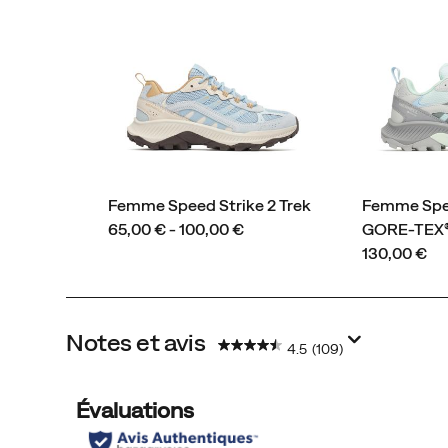
sur
une
semelle
extérieure
en
caoutchouc
Merrell
pour
Femme Speed Strike 2 Trek
Femme Spee
une
price
65,00 € - 100,00 €
GORE-TEX
adhérence
price
130,00 €
longue
durée
lorsque
vous
Notes et avis
4.5
(109)
en
avez
besoin.