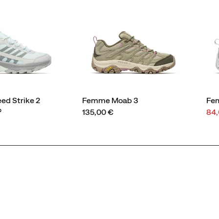
d Strike 2
Femme Moab 3
Fe
price
Pri
®
135,00 €
84,
sol