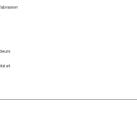
l'abrasion
s
odeurs
ité et