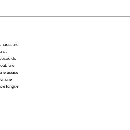
 chaussure
e et
mposée de
 doublure
une assise
sur une
nce longue