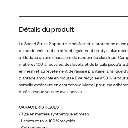
Composée
de
matières
100
Détails du produit
%
recyclés,
des
La Speed Strike 2 apporte le confort et la protection d’une
lacets
de randonnée tout en offrant également un style plus rapid
et
athlétique qu’une chaussure de randonnée classique. Co
de
matières 100 % recyclés, des lacets et de la toile jusqu’à la
la
en mesh et au revêtement de l'assise plantaire, ainsi que d'
toile
plantaire amovible en mousse EVA recyclée à 50 %, le tout 
jusqu’à
semelle extérieure en caoutchouc Merrell pour une adhére
la
durée lorsque vous en avez besoin.
doublure
en
CARACTÉRISTIQUES
mesh
• Tige en matière synthétique et mesh
et
• Lacets et toile 100 % recyclés
au
• Col rembourré