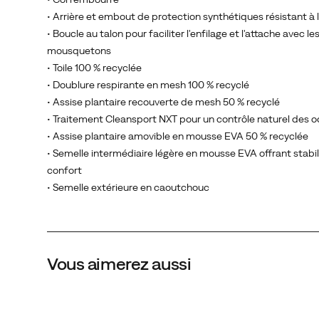
revêtement
• Arrière et embout de protection synthétiques résistant à 
de
• Boucle au talon pour faciliter l'enfilage et l'attache avec le
l'assise
mousquetons
plantaire,
• Toile 100 % recyclée
ainsi
• Doublure respirante en mesh 100 % recyclé
que
• Assise plantaire recouverte de mesh 50 % recyclé
d'une
• Traitement Cleansport NXT pour un contrôle naturel des 
assise
• Assise plantaire amovible en mousse EVA 50 % recyclée
plantaire
• Semelle intermédiaire légère en mousse EVA offrant stabil
amovible
confort
en
• Semelle extérieure en caoutchouc
mousse
EVA
recyclée
à
Vous aimerez aussi
50
%,
le
tout