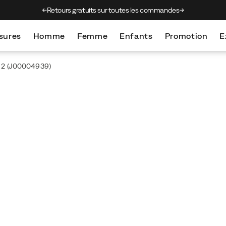
sur toutes les commandes
Perturbation livraisons : incendies
sures
Homme
Femme
Enfants
Promotion
E
 2
(J00004939)