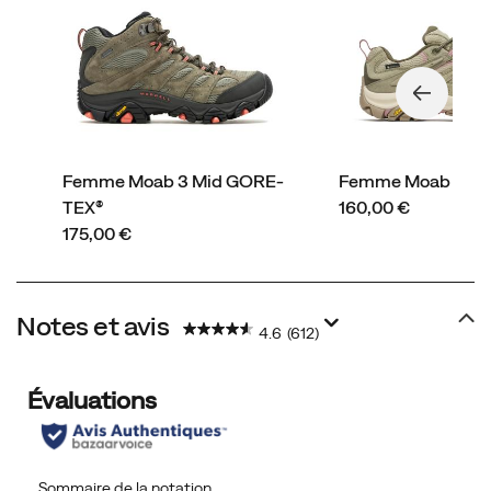
Femme Moab 3 Mid GORE-
Femme Moab 3 G
price
TEX®
160,00 €
price
175,00 €
Notes et avis
4.6
(612)