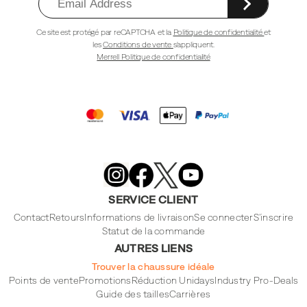
Ce site est protégé par reCAPTCHA et la
Politique de confidentialité
et
les
Conditions de vente
s'appliquent.
Merrell Politique de confidentialité
Merrell
Footwear
on
X
Merrell
Merrell
Merrell
Footwear
Footwear
Footwear
SERVICE CLIENT
on
on
on
Instagram
YouTube
Facebook
Contact
Retours
Informations de livraison
Se connecter
S'inscrire
Statut de la commande
AUTRES LIENS
Trouver la chaussure idéale
Points de vente
Promotions
Réduction Unidays
Industry Pro-Deals
Guide des tailles
Carrières