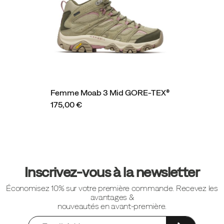
Femme Moab 3 Mid GORE-TEX®
175,00 €
Liens
vers
Inscrivez-vous à la newsletter
le
Économisez 10% sur votre première commande. Recevez les
pied
avantages &
de
nouveautés en avant-première.
page