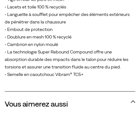
offrant
• Lacets et toile 100 % recyclés
un
• Languette à soufflet pour empêcher des éléments extérieurs
meilleur
de pénétrer dans la chaussure
amorti,
• Embout de protection
une
• Doublure en mesh 100 % recyclé
semelle
• Cambrion en nylon moulé
extérieure
• La technologie Super Rebound Compound offre une
Vibram®
absorption durable des impacts dans le talon pour réduire les
plus
torsions et assurer une transition fluide au centre du pied.
adhérente
• Semelle en caoutchouc Vibram® TC5+
et
des
matières
partiellement
Vous aimerez aussi
recyclées.