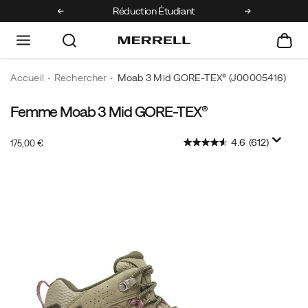
e 1ère commande
Réduction Étudiant
Retours gratui
Accueil
Rechercher
Moab 3 Mid GORE-TEX®
(J00005416)
Femme Moab 3 Mid GORE-TEX®
Depuis
https://www.merrell.com/FR/fr_FR/moab-
plus
3-
4.6
(612)
OutOfStock
de
mid-
175,00 €
EUR
175,00
17500
dix
gore-
Images
ans,
tex/52979W.html
la
Merrell®
Moab
est
le
choix
numéro