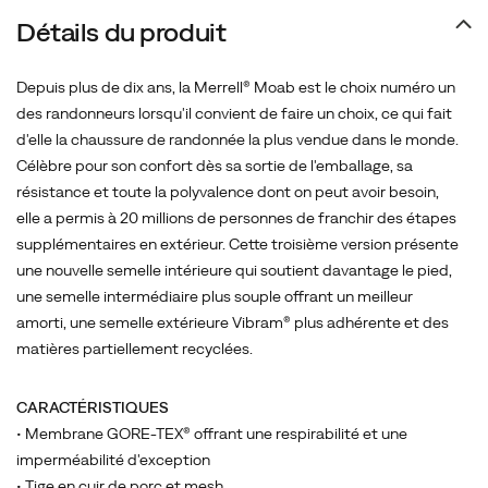
extérieur.
Détails du produit
Cette
troisième
version
Depuis plus de dix ans, la Merrell® Moab est le choix numéro un
présente
des randonneurs lorsqu'il convient de faire un choix, ce qui fait
une
d'elle la chaussure de randonnée la plus vendue dans le monde.
nouvelle
Célèbre pour son confort dès sa sortie de l'emballage, sa
semelle
résistance et toute la polyvalence dont on peut avoir besoin,
intérieure
elle a permis à 20 millions de personnes de franchir des étapes
qui
supplémentaires en extérieur. Cette troisième version présente
soutient
une nouvelle semelle intérieure qui soutient davantage le pied,
davantage
une semelle intermédiaire plus souple offrant un meilleur
le
amorti, une semelle extérieure Vibram® plus adhérente et des
pied,
matières partiellement recyclées.
une
semelle
CARACTÉRISTIQUES
intermédiaire
• Membrane GORE-TEX® offrant une respirabilité et une
plus
imperméabilité d'exception
souple
• Tige en cuir de porc et mesh