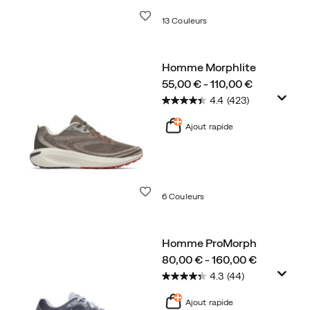
Liste de souhaits
13 Couleurs
Homme Morphlite
price
55,00 € - 110,00 €
4.4
(423)
Ajout rapide
Liste de souhaits
6 Couleurs
Homme ProMorph
price
80,00 € - 160,00 €
4.3
(44)
Ajout rapide