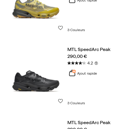
Ajout rapide
Liste de souhaits
3 Couleurs
MTL SpeedArc Peak
price
290,00 €
4.2
(5)
Ajout rapide
Liste de souhaits
3 Couleurs
MTL SpeedArc Peak