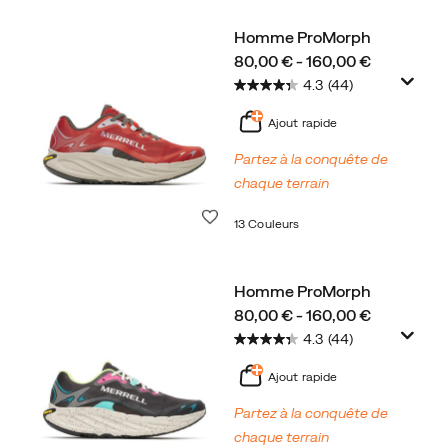
Homme ProMorph
price
80,00 € - 160,00 €
4.3
(44)
Ajout rapide
Partez à la conquête de
chaque terrain
Liste de souhaits
13 Couleurs
Homme ProMorph
price
80,00 € - 160,00 €
4.3
(44)
Ajout rapide
Partez à la conquête de
chaque terrain