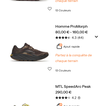
chaque terrain
Liste de souhaits
13 Couleurs
Homme ProMorph
price
80,00 € - 160,00 €
4.3
(44)
Ajout rapide
Partez à la conquête de
chaque terrain
Liste de souhaits
13 Couleurs
MTL SpeedArc Peak
price
290,00 €
4.2
(5)