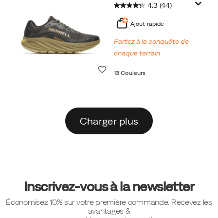
4.3
(44)
Ajout rapide
Partez à la conquête de
chaque terrain
Liste de souhaits
13 Couleurs
Charger plus
Liens
vers
Inscrivez-vous à la newsletter
le
Économisez 10% sur votre première commande. Recevez les
pied
avantages &
de