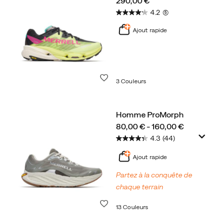
price
290,00 €
4.2
(5)
Ajout rapide
Liste de souhaits
3 Couleurs
Homme ProMorph
price
80,00 € - 160,00 €
4.3
(44)
Ajout rapide
Partez à la conquête de
chaque terrain
Liste de souhaits
13 Couleurs