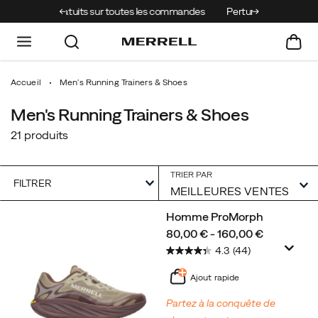
utes les commandes
Perturbation livraisons : incendies
Accueil
Men's Running Trainers & Shoes
Men's Running Trainers & Shoes
21 produits
TRIER PAR
FILTRER
Men's
Homme ProMorph
Running
price
80,00 € - 160,00 €
Trainers
4.3
(44)
&
Shoes
Ajout rapide
intégré
Partez à la conquête de