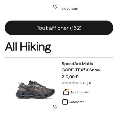
Liste de souhaits
6 Couleurs
Tout afficher (162)
All Hiking
SpeedArc Matis
GORE-TEX® X Snow
…
price
210,00 €
0.0
(0)
Ajout rapide
Comparer
Liste de souhaits