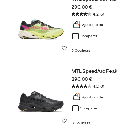
price
290,00 €
4.2
(5)
Ajout rapide
Comparer
Liste de souhaits
3 Couleurs
MTL SpeedArc Peak
price
290,00 €
4.2
(5)
Ajout rapide
Comparer
Liste de souhaits
3 Couleurs