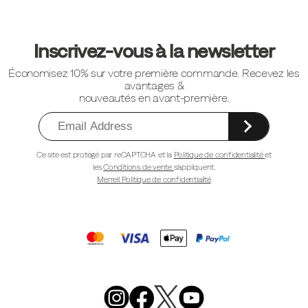
Liens
vers
Inscrivez-vous à la newsletter
le
Économisez 10% sur votre première commande. Recevez les
pied
avantages &
de
nouveautés en avant-première.
page
Ce site est protégé par reCAPTCHA et la
Politique de confidentialité
et
les
Conditions de vente
s'appliquent.
Merrell Politique de confidentialité
Merrell
Footwear
on
X