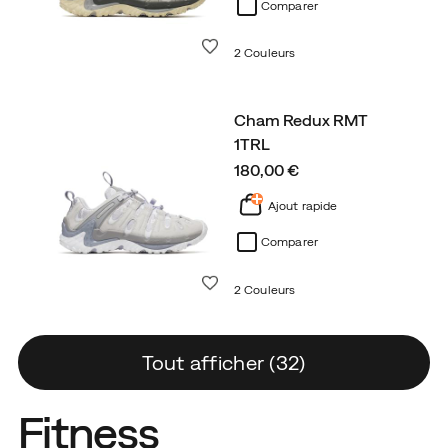
Comparer
Liste de souhaits
2 Couleurs
Cham Redux RMT
1TRL
price
180,00 €
Ajout rapide
Comparer
Liste de souhaits
2 Couleurs
Tout afficher (32)
Fitness