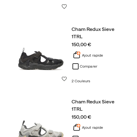
Liste de souhaits
Cham Redux Sieve
1TRL
price
150,00 €
Ajout rapide
Comparer
Liste de souhaits
2 Couleurs
Cham Redux Sieve
1TRL
price
150,00 €
Ajout rapide