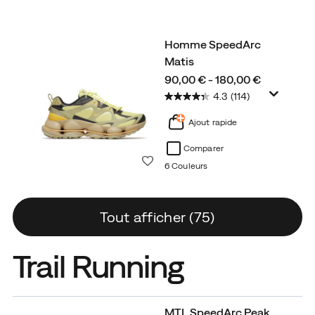
Homme SpeedArc
Matis
price
90,00 € - 180,00 €
4.3
(114)
Ajout rapide
Comparer
Liste de souhaits
6 Couleurs
Tout afficher (75)
Trail Running
MTL SpeedArc Peak