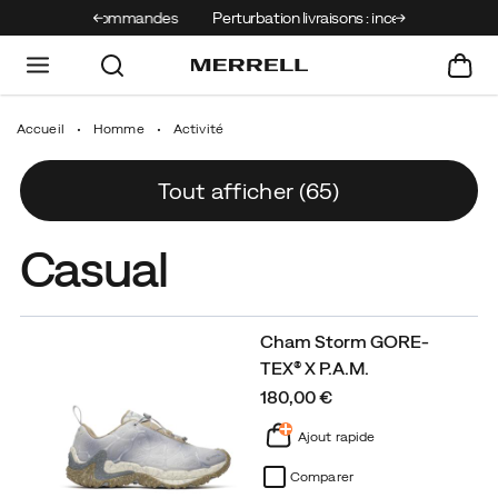
s les commandes
Perturbation livraisons : incendies
Accueil
Homme
Activité
Tout afficher (65)
Casual
Cham Storm GORE-
TEX® X P.A.M.
price
180,00 €
Ajout rapide
Comparer