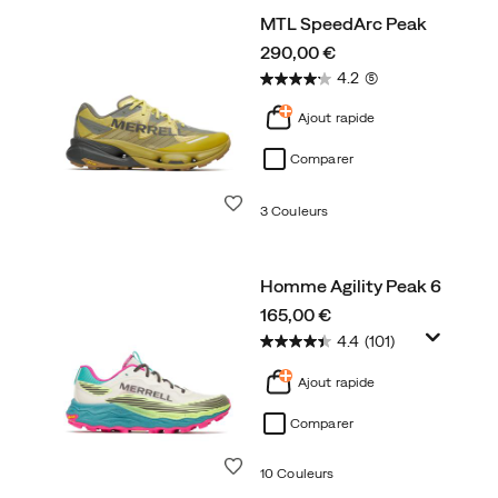
MTL SpeedArc Peak
price
290,00 €
4.2
(5)
Ajout rapide
Comparer
Liste de souhaits
3 Couleurs
Homme Agility Peak 6
price
165,00 €
4.4
(101)
Ajout rapide
Comparer
Liste de souhaits
10 Couleurs