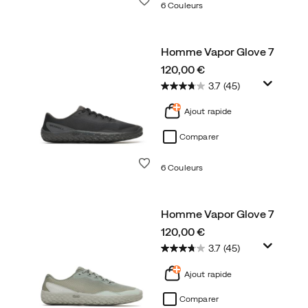
6 Couleurs
Homme Vapor Glove 7
price
120,00 €
3.7
(45)
Ajout rapide
Comparer
Liste de souhaits
6 Couleurs
Homme Vapor Glove 7
price
120,00 €
3.7
(45)
Ajout rapide
Comparer