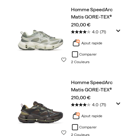
Homme SpeedArc
Matis GORE-TEX®
price
210,00 €
4.0
(71)
Ajout rapide
Comparer
Liste de souhaits
2 Couleurs
Homme SpeedArc
Matis GORE-TEX®
price
210,00 €
4.0
(71)
Ajout rapide
Comparer
Liste de souhaits
2 Couleurs