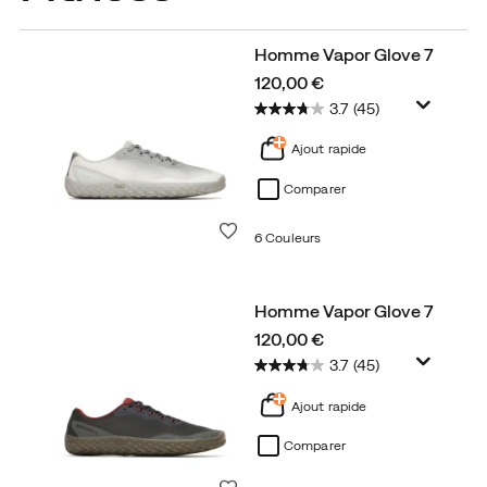
Homme Vapor Glove 7
price
120,00 €
3.7
(45)
Ajout rapide
Comparer
Liste de souhaits
6 Couleurs
Homme Vapor Glove 7
price
120,00 €
3.7
(45)
Ajout rapide
Comparer
Liste de souhaits